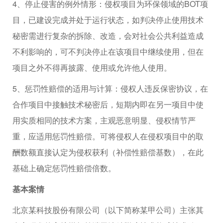
4、停止侵害的例外情形：侵权项目为环保领域的BOT项
目，已建设完成并处于运行状态，如判决停止使用技术
秘密需进行复杂的拆除、改造，会对社会公共利益造成
不利影响的，可不判决停止在该项目中继续使用，但在
项目之外不得再披露、使用或允许他人使用。
5、惩罚性赔偿的适用与计算：侵权人违反保密协议，在
合作项目中接触技术秘密后，短期内即在另一项目中使
用实质相同的技术方案，主观恶意明显、侵权情节严
重，应适用惩罚性赔偿。可将侵权人在侵权项目中的取
酬数额直接认定为侵权获利（补偿性赔偿基数），在此
基础上确定惩罚性赔偿倍数。
基本案情
北京某科技股份有限公司（以下简称某甲公司）主张其