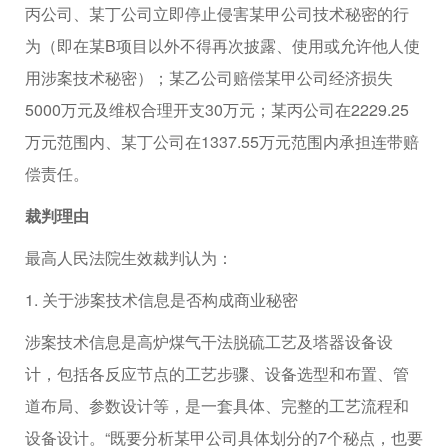
丙公司、某丁公司立即停止侵害某甲公司技术秘密的行
为（即在某B项目以外不得再次披露、使用或允许他人使
用涉案技术秘密）；某乙公司赔偿某甲公司经济损失
5000万元及维权合理开支30万元；某丙公司在2229.25
万元范围内、某丁公司在1337.55万元范围内承担连带赔
偿责任。
裁判理由
最高人民法院生效裁判认为：
1. 关于涉案技术信息是否构成商业秘密
涉案技术信息是高炉煤气干法脱硫工艺及塔器设备设
计，包括各反应节点的工艺步骤、设备选型和布置、管
道布局、参数设计等，是一套具体、完整的工艺流程和
设备设计。“既要分析某甲公司具体划分的7个秘点，也要