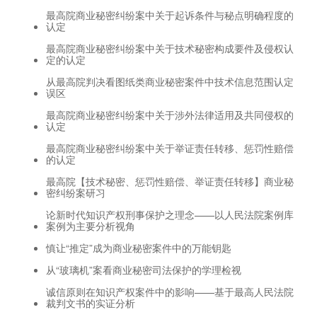
最高院商业秘密纠纷案中关于起诉条件与秘点明确程度的
认定
最高院商业秘密纠纷案中关于技术秘密构成要件及侵权认
定的认定
从最高院判决看图纸类商业秘密案件中技术信息范围认定
误区
最高院商业秘密纠纷案中关于涉外法律适用及共同侵权的
认定
最高院商业秘密纠纷案中关于举证责任转移、惩罚性赔偿
的认定
最高院【技术秘密、惩罚性赔偿、举证责任转移】商业秘
密纠纷案研习
论新时代知识产权刑事保护之理念——以人民法院案例库
案例为主要分析视角
慎让“推定”成为商业秘密案件中的万能钥匙
从“玻璃机”案看商业秘密司法保护的学理检视
诚信原则在知识产权案件中的影响——基于最高人民法院
裁判文书的实证分析