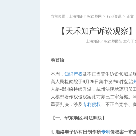
当前位置：
上海知识产权律师网
行业资讯
正文
>
>
【天禾知产诉讼观察】
上海知识产权律师团队 发布于 202
卷首语
本周，
知识产权
及不正当竞争诉讼领域呈
高人民检察院于6月29日集中发布5件惩治
人格权纠纷持续升温，杭州法院就离职员工
大模型著作权侵权案此前亦已二审落槌。
重要判决，涉及
专利侵权
、不正当竞争、
【一、华东地区·司法判决】
1. 顺络电子诉村田制作所
专利
侵权案一审