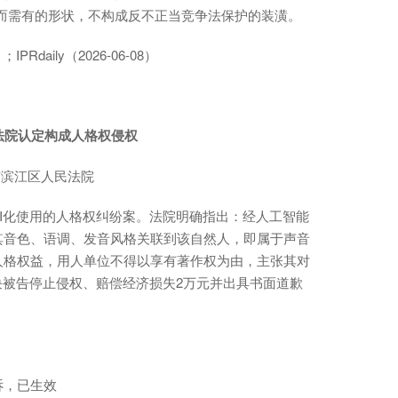
而需有的形状，不构成反不正当竞争法保护的装潢。
；IPRdaily（2026-06-08）
，法院认定构成人格权侵权
市滨江区人民法院
I化使用的人格权纠纷案。法院明确指出：经人工智能
其音色、语调、发音风格关联到该自然人，即属于声音
人格权益，用人单位不得以享有著作权为由，主张其对
决被告停止侵权、赔偿经济损失2万元并出具书面道歉
诉，已生效