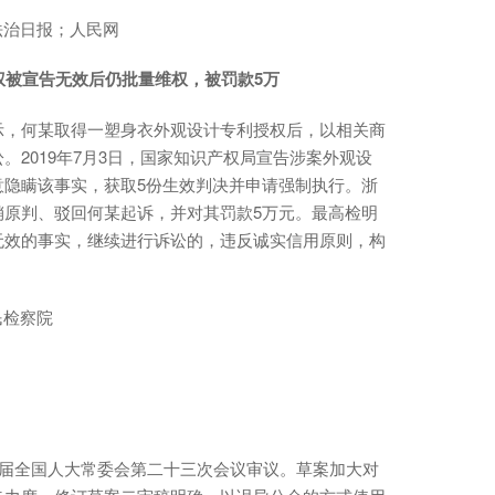
；法治日报；人民网
利权被宣告无效后仍批量维权，被罚款5万
示，何某取得一塑身衣外观设计专利授权后，以相关商
2019年7月3日，国家知识产权局宣告涉案外观设
意隐瞒该事实，获取5份生效判决并申请强制执行。浙
销原判、驳回何某起诉，并对其罚款5万元。最高检明
无效的事实，继续进行诉讼的，违反诚实信用原则，构
民检察院
四届全国人大常委会第二十三次会议审议。草案加大对