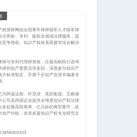
师
产权律师网由全国青年律师领军人才陈军律
专注商标、专利、版权全领域法律服务，提
当竞争维权、知识产权体系搭建等综合解决
律师与专利代理师资格，任最高检民行咨询
华律协知产委委员等多职，深度参与知识产
地方标准制定，开展千企知产宣讲并编著专
册。
已为阿迪达斯、轩尼诗、美的集团、五粮液
市公司及跨国企业提供全维度知识产权法律
办多起最高院再审、亿元标的典型案件，处
外知产纠纷；发表多篇知识产权专业研究文
13856003333