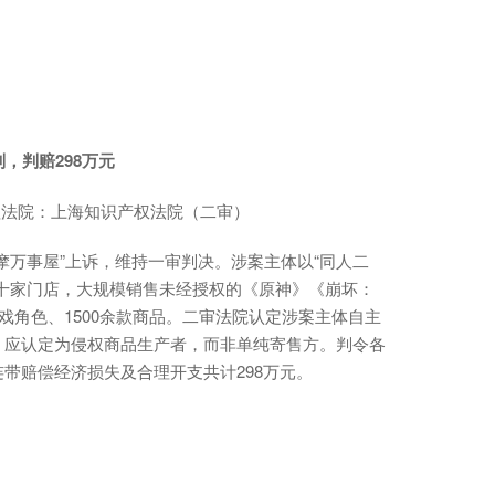
判，判赔298万元
审理法院：上海知识产权法院（二审）
摩万事屋”上诉，维持一审判决。涉案主体以“同人二
十家门店，大规模销售未经授权的《原神》《崩坏：
戏角色、1500余款商品。二审法院认定涉案主体自主
，应认定为侵权商品生产者，而非单纯寄售方。判令各
带赔偿经济损失及合理开支共计298万元。