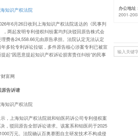
办公地址
上海知识产权法院
2001-20
26年6月26日收到上海知识产权法院送达的《民事判
37号），两起发明专利侵权纠纷案均判决驳回原告株式会
费各24,558.66元由原告承担。法院认定无法认定
两年多轮专利诉讼拉锯，多件原告核心涉案专利已被宣
提起“因恶意提起知识产权诉讼损害责任纠纷”的民事
方财富网
回原告诉请
上海知识产权法院
公告显示，上海知识产权法院就和铂医药诉公司专利侵权案
审判决，驳回原告全部诉讼请求。该案系和铂医药于2025
1000万元。法院确认百奥赛图自主研发技术不构成侵