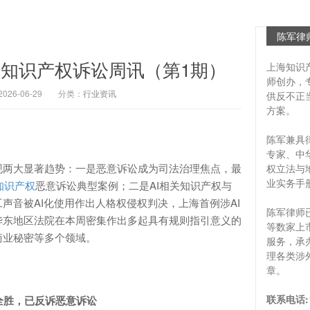
陈军律
知识产权诉讼周讯（第1期）
上海知识
师创办，
6-06-29
分类：
行业资讯
供反不正
方案。
陈军兼具
专家、中
现两大显著趋势：一是恶意诉讼成为司法治理焦点，最
权立法与
业实务手
知识产权
恶意诉讼典型案例；二是AI相关知识产权与
声音被AI化使用作出人格权侵权判决，上海首例涉AI
陈军律师
华东地区法院在本周密集作出多起具有规则指引意义的
等数家上
商业秘密等多个领域。
服务，承
理各类涉
章。
联系电话:
全胜，已反诉恶意诉讼