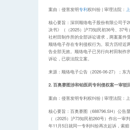
案由：侵害发明
专利
权纠纷 | 审理法院：
核心要旨：深圳顺络电子股份有限公司于20
决书》（（2025）沪73知民初36号、
社村田制作所的全部诉讼请求，两案案件受理
顺络电子存在专利侵权行为。双方历经近
告全部无效。顺络电子已另行向村田制作所
诉讼，已获法院立案。
来源：顺络电子公告（2026-06-27）；东
2. 百奥赛图涉和铂医药专利侵权案一审驳
案由：侵害发明专利权纠纷 | 审理法院：
核心要旨：百奥赛图（688796.SH）
（（2025）沪73知民初260号）作出一
年11月5日就同一专利纠纷再次起诉，索赔