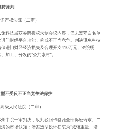
维持原判
知识产权法院（二审）
讯兔科技虽获券商授权录制会议内容，但未遵守白名单
代进门财经平台功能，构成不正当竞争。判决讯兔科技
偿进门财经经济损失及合理开支410万元。法院明
、加工、分发的“公共素材”。
典造型不受反不正当竞争法保护
省高级人民法院（二审）
苏州中院一审判决，改判驳回卡骆驰全部诉讼请求。二
潢的市场认知；涉案造型设计初衷为“减轻重量、增