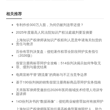
相关推荐
专利作价300万入股，为何仍被判连带还债？
2025年度最高人民法院知识产权法庭裁判要旨摘要
上海知识产权律师谈知识产权权利人恶意申请海关扣货的
责任与救济
百份有罪判决复盘：侵犯著作权罪全阶段辩护实务指引
（2026版）
假冒注册商标罪辩护全攻略：514份判决揭示如何争取无
罪、缓刑与最优结果
电商宣称平替“蹭流量”的商标与不正当竞争边界
基于190份判例的销售假冒注册商标商品罪辩护实务指南
天禾陈军律师受邀担任2026年医药领域技术经理人培训专
题讲师
143份判决书的“数据画像”：侵犯商业秘密罪如何有效辩护
上海知识产权律师陈军担任最高检典型案例辩护人，助力