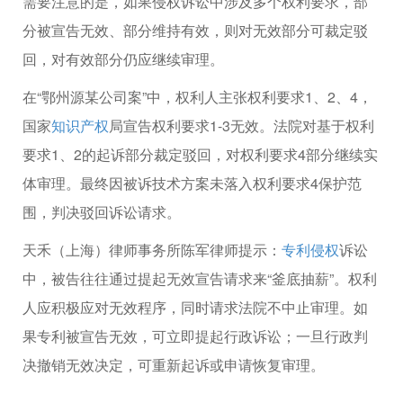
需要注意的是，如果侵权诉讼中涉及多个权利要求，部
分被宣告无效、部分维持有效，则对无效部分可裁定驳
回，对有效部分仍应继续审理。
在“鄂州源某公司案”中，权利人主张权利要求1、2、4，
国家
知识产权
局宣告权利要求1-3无效。法院对基于权利
要求1、2的起诉部分裁定驳回，对权利要求4部分继续实
体审理。最终因被诉技术方案未落入权利要求4保护范
围，判决驳回诉讼请求。
天禾（上海）律师事务所陈军律师提示：
专利侵权
诉讼
中，被告往往通过提起无效宣告请求来“釜底抽薪”。权利
人应积极应对无效程序，同时请求法院不中止审理。如
果专利被宣告无效，可立即提起行政诉讼；一旦行政判
决撤销无效决定，可重新起诉或申请恢复审理。