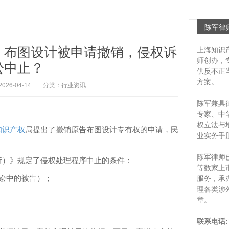
陈军律
：布图设计被申请撤销，侵权诉
上海知识
师创办，
讼中止？
供反不正
方案。
6-04-14
分类：
行业资讯
陈军兼具
专家、中
权立法与
知识产权
局提出了撤销原告布图设计专有权的申请，民
业实务手
陈军律师
行）》规定了侵权处理程序中止的条件：
等数家上
讼中的被告）；
服务，承
理各类涉
章。
联系电话: