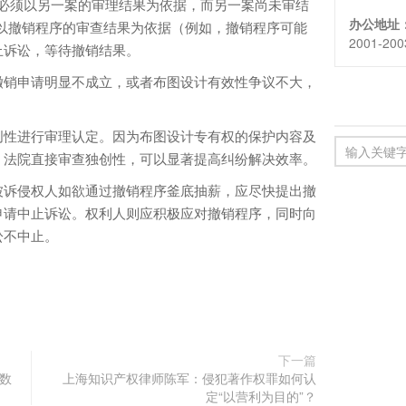
本案必须以另一案的审理结果为依据，而另一案尚未审结
办公地址
以撤销程序的审查结果为依据（例如，撤销程序可能
2001-20
止诉讼，等待撤销结果。
撤销申请明显不成立，或者布图设计有效性争议不大，
创性进行审理认定。因为布图设计专有权的保护内容及
。法院直接审查独创性，可以显著提高纠纷解决效率。
被诉侵权人如欲通过撤销程序釜底抽薪，应尽快提出撤
申请中止诉讼。权利人则应积极应对撤销程序，同时向
讼不中止。
下一篇
数
上海知识产权律师陈军：侵犯著作权罪如何认
定“以营利为目的”？