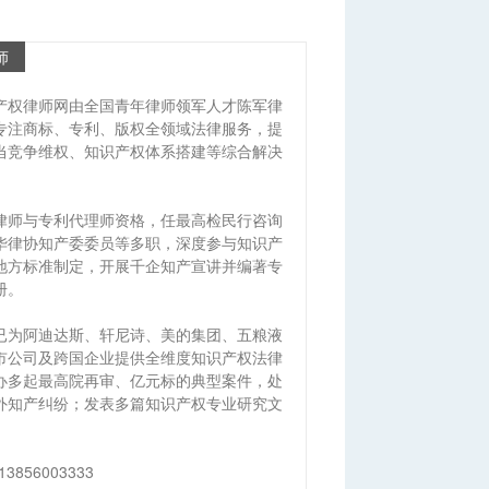
师
产权律师网由全国青年律师领军人才陈军律
专注商标、专利、版权全领域法律服务，提
当竞争维权、知识产权体系搭建等综合解决
律师与专利代理师资格，任最高检民行咨询
华律协知产委委员等多职，深度参与知识产
地方标准制定，开展千企知产宣讲并编著专
册。
已为阿迪达斯、轩尼诗、美的集团、五粮液
市公司及跨国企业提供全维度知识产权法律
办多起最高院再审、亿元标的典型案件，处
外知产纠纷；发表多篇知识产权专业研究文
13856003333