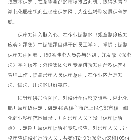
强技术保护，在竞争激烈的市场抢占商机，拔得头筹？
湖北化肥密织商业秘密保护网，为企业转型发展保驾护
航。
保密知识入脑入心。在企业编制的《规章制度应知
应会习题集》中编辑题目供干部员工学习、掌握；编制
保密知识问卷，150名涉密人员参与答题，并发放《保密
法》学习读本；外请集团公司专家讲授知识产权保护和
管理工作，提高涉密人员保密意识，在企业内营造知
法、懂法、用法的良好氛围。
细针密缕加强防护。对设计单位移交资料，湖北化
肥开展密级认定，确定46条核心商密上报总部审核；细
化商业秘密范围目录，并向涉密人员下发《保密提醒
函》，定期开展保密提醒和专项检查。对涉密人员，严
格审查建设和运行人员，共签订219份保密协议和105份