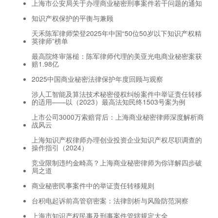
上海市公安局关于办理商业秘密刑事案件若干问题的通知
知识产权保护的平衡与兼顾
天禾陈军律师荣登2025年中国“50位50岁以下知识产权精
英律师”榜单
最高院终审落槌：陈军律师代理的美亚光电商业秘密案获
赔1.98亿
2025中国商业秘密法律保护年度回顾与观察
涉人工智能及算法技术秘密侵权纠纷案件中举证责任转移
的适用——以（2023）最高法知民终1503号案为例
上市公司3000万索赔背后：上海商业秘密律师深度解析商
战风云
上海知识产权律师办理创业投资企业知识产权尽职调查的
操作指引（2024）
竞业限制违约金畸高？上海商业秘密律师为你详解四步破
局之道
商业秘密民事案件中的举证责任转移规则
台积电起诉前高管窃密案：法律剖析与风险防范洞察
上海市知识产权民事及刑事案件管辖规定大全