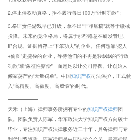
2.停止侵权动真格，拒不履行每日100万“计时罚款”；
3.举证责任游戏早已升级，拿不出“干净底稿”就等于缴械
投降。未来的竞争格局，将属于那些愿意在研发管理、
IP合规、证据留存上“下笨功夫”的企业。任何想靠“挖人
+偷图”走捷径的企业，等待他们的不再是轻飘飘的“行政
罚款”或“象征性赔偿”，而是足以让公司停摆、让创始人
倾家荡产的“天量罚单”。中国
知识产权
司法保护，正式驶
入“高精度、高额度、高威慑”的时代。
——————
天禾（上海）律师事务所拥有专业的
知识产权律师
团
队。团队负责人陈军，华东政法大学知识产权方向硕士
毕业，专注知识产权法律服务近二十年，具备律师与专
利代理双资质。陈军律师是中国法学会会员、最高检民