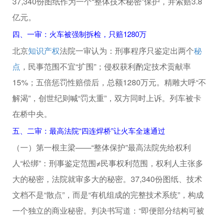
37,340份图纸作为一个“整体技术秘密”保护，并索赔3.8
亿元。
四、一审：火车被强制拆检，只赔1280万
北京
知识产权
法院一审认为：刑事程序只鉴定出两个
秘
点
，民事范围不宜“扩围”；侵权获利酌定技术贡献率
15%；五倍惩罚性赔偿后，总额1280万元。精雕大呼“不
解渴”，创世纪则喊“罚太重”，双方同时上诉。列车被卡
在桥中央。
五、二审：最高法院“四连焊桥”让火车全速通过
（一）第一根主梁——“整体保护”最高法院先给权利
人“松绑”：刑事鉴定范围≠民事权利范围，权利人主张多
大的秘密，法院就审多大的秘密。37,340份图纸、技术
文档不是“散点”，而是“有机组成的完整技术系统”，构成
一个独立的商业秘密。判决书写道：“即便部分结构可被