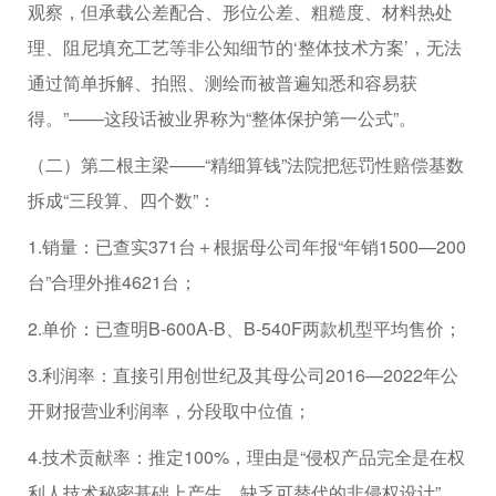
观察，但承载公差配合、形位公差、粗糙度、材料热处
理、阻尼填充工艺等非公知细节的‘整体技术方案’，无法
通过简单拆解、拍照、测绘而被普遍知悉和容易获
得。”——这段话被业界称为“整体保护第一公式”。
（二）第二根主梁——“精细算钱”法院把惩罚性赔偿基数
拆成“三段算、四个数”：
1.销量：已查实371台＋根据母公司年报“年销1500—200
台”合理外推4621台；
2.单价：已查明B-600A-B、B-540F两款机型平均售价；
3.利润率：直接引用创世纪及其母公司2016—2022年公
开财报营业利润率，分段取中位值；
4.技术贡献率：推定100%，理由是“侵权产品完全是在权
利人技术秘密基础上产生，缺乏可替代的非侵权设计”。