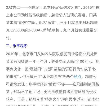
3.被告二——创世纪：原本只做“钻铣攻牙机”，2015年被
上市公司劲胜智能收购后，急需切入玻璃机赛道。田某
某带着“背包”空降，化名“乐某”，三个月就拿出对标精雕
JDLVG600的B-600A-B型玻璃机，九个月就实现批量交
付。
三、刑事程序
2019年，北京市门头沟区法院以侵犯商业秘密罪判处田
某某有期徒刑一年十个月，并处罚金人民币100万元。刑
事判决像一把“螺丝刀”，把田某某的窃密行为钉成了“铁
的事实”，但只撬开了“床身加强筋”等两个
秘点
。精雕公
司很快发现：刑事程序的“射程”不够——它只能制裁田某
某，却动不了创世纪，更无法覆盖持续滚雪球般的侵权
获利。于是，精雕带着“整列火车”冲向民事诉讼，请求把