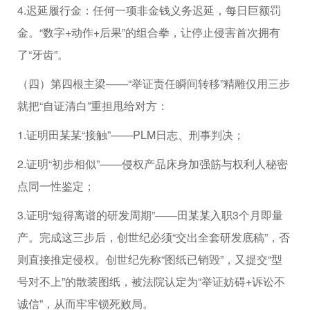
4.迟延履行金：任何一项非金钱义务迟延，每日巨额罚
金。“数字+动作+后果”的组合拳，让停止侵害首次拥有
了“牙齿”。
（四）第四根主梁——“举证责任瞬间转移”精雕仅用三步
就把“自证清白”重担甩给对方：
1.证明田某某“接触”——PLM日志、刑事判决；
2.证明“初步相似”——侵权产品床身加强筋与权利人秘密
点同一性鉴定；
3.证明“短得离谱的研发周期”——田某某入职3个月即量
产。完成这三步后，创世纪必须“交出全套研发底稿”，否
则直接推定侵权。创世纪先称“图纸已销毁”，又提交“型
号对不上”的散装图纸，被法院认定为“举证妨碍+诉讼不
诚信”，从而牢牢锁死败局。