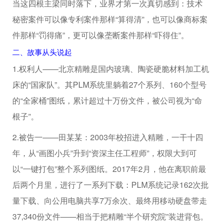
当这四根主梁同时落下，业界才第一次真切感到：技术
秘密案件可以像专利案件那样“算得清”，也可以像商标案
件那样“罚得痛”，更可以像垄断案件那样“吓得住”。
二、故事从头说起
1.权利人——北京精雕是国内玻璃、陶瓷硬脆材料加工机
床的“国家队”。其PLM系统里躺着27个系列、160个型号
的“全家桶”图纸，累计超过十万份文件，被公司视为“命
根子”。
2.被告一——田某某：2003年校招进入精雕，一干十四
年，从“画图小兵”升到“资深主任工程师”，权限大到可
以“一键打包”整个系列图纸。2017年2月，他在离职前最
后两个月里，进行了一系列下载：PLM系统记录162次批
量下载、向公用电脑共享7万余次、最终用移动硬盘带走
37,340份文件——相当于把精雕“半个研究院”装进背包。