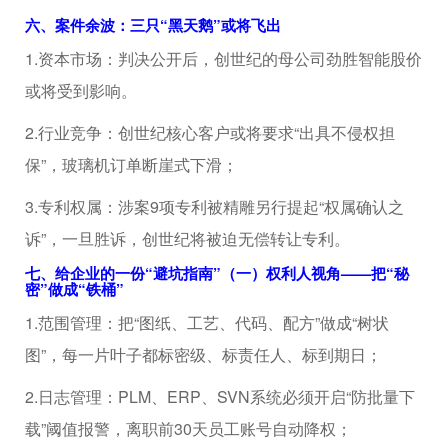
六、案件余波：三只“黑天鹅”或将飞出
1.资本市场：判决公开后，创世纪的母公司劲胜智能股价
或将受到影响。
2.行业竞争：创世纪核心客户或将要求“出具不侵权担
保”，玻璃机订单断崖式下滑；
3.专利权属：涉案9项专利被精雕另行提起“权属确认之
诉”，一旦胜诉，创世纪将被迫无偿转让专利。
七、给企业的一份“避坑指南”（一）权利人视角——把“秘
密”做成“铁桶”
1.范围管理：把“图纸、工艺、代码、配方”做成“树状
图”，每一片叶子都标密级、标责任人、标到期日；
2.日志管理：PLM、ERP、SVN系统必须开启“防批量下
载”阈值报警，离职前30天员工账号自动降权；