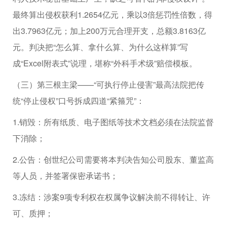
最终算出侵权获利1.2654亿元，乘以3倍惩罚性倍数，得
出3.7963亿元；加上200万元合理开支，总额3.8163亿
元。判决把“怎么算、拿什么算、为什么这样算”写
成“Excel附表式”说理，堪称“外科手术级”赔偿模板。
（三）第三根主梁——“可执行停止侵害”最高法院把传
统“停止侵权”口号拆成四道“紧箍咒”：
1.销毁：所有纸质、电子图纸等技术文档必须在法院监督
下消除；
2.公告：创世纪公司需要将本判决告知公司股东、董监高
等人员，并签署保密承诺书；
3.冻结：涉案9项专利权在权属争议解决前不得转让、许
可、质押；