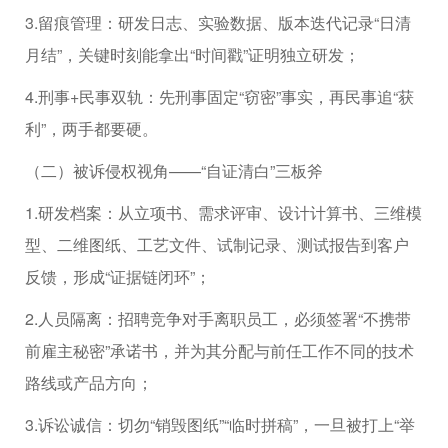
3.留痕管理：研发日志、实验数据、版本迭代记录“日清
月结”，关键时刻能拿出“时间戳”证明独立研发；
4.刑事+民事双轨：先刑事固定“窃密”事实，再民事追“获
利”，两手都要硬。
（二）被诉侵权视角——“自证清白”三板斧
1.研发档案：从立项书、需求评审、设计计算书、三维模
型、二维图纸、工艺文件、试制记录、测试报告到客户
反馈，形成“证据链闭环”；
2.人员隔离：招聘竞争对手离职员工，必须签署“不携带
前雇主秘密”承诺书，并为其分配与前任工作不同的技术
路线或产品方向；
3.诉讼诚信：切勿“销毁图纸”“临时拼稿”，一旦被打上“举