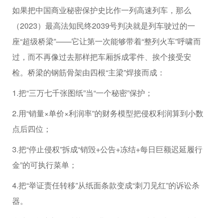
如果把中国商业秘密保护史比作一列高速列车，那么
（2023）最高法知民终2039号判决就是列车驶过的一
座“超级桥梁”——它让第一次能够带着“整列火车”呼啸而
过，而不再像过去那样把车厢拆成零件、挨个接受安
检。桥梁的钢筋骨架由四根“主梁”焊接而成：
1.把“三万七千张图纸”当“一个秘密”保护；
2.用“销量×单价×利润率”的财务模型把侵权利润算到小数
点后四位；
3.把“停止侵权”拆成“销毁+公告+冻结+每日巨额迟延履行
金”的可执行菜单；
4.把“举证责任转移”从纸面条款变成“刺刀见红”的诉讼杀
器。