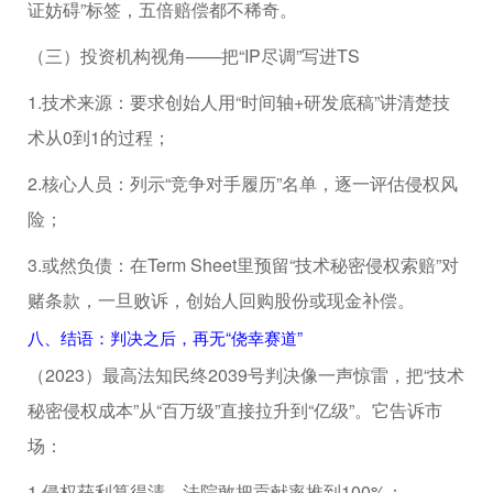
证妨碍”标签，五倍赔偿都不稀奇。
（三）投资机构视角——把“IP尽调”写进TS
1.技术来源：要求创始人用“时间轴+研发底稿”讲清楚技
术从0到1的过程；
2.核心人员：列示“竞争对手履历”名单，逐一评估侵权风
险；
3.或然负债：在Term Sheet里预留“技术秘密侵权索赔”对
赌条款，一旦败诉，创始人回购股份或现金补偿。
八、结语：判决之后，再无“侥幸赛道”
（2023）最高法知民终2039号判决像一声惊雷，把“技术
秘密侵权成本”从“百万级”直接拉升到“亿级”。它告诉市
场：
1.侵权获利算得清，法院敢把贡献率推到100%；