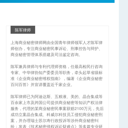
陈军律师
上海商业秘密律师网由全国青年律师领军人才陈军律
师创办，专注商业秘密民事诉讼、刑事控告与辩护、
商业秘密管理体系搭建及司法鉴定咨询。
陈军兼具律师与专利代理师资格，任最高检民行咨询
专家、中华律协知产委委员等职务，牵头起草省级标
准《企业商业秘密维权指南》，编著《企业商业秘密
百问百答》并宣讲覆盖近千家企业。
陈军律师已为阿迪达斯、五粮液、美的、晶合集成等
百余家上市及跨国公司提供商业秘密等知识产权法律
服务，代理的某商业秘密民事案获赔2100万元，先后
成功立案晶合集成、科威尔科技员工侵犯商业秘密刑
案，并办理瑞士苏尔寿行政投诉等涉外商业秘密纠
纷；发表《技术秘密侵权诉讼疑难点》等多篇专业研