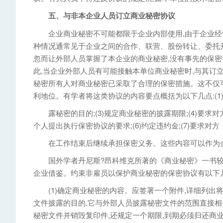
五、与非本企业人员订立商业秘密协议
企业商业秘密不可能都限于企业内部使用,由于企业经营
种情况通常见于企业之间的合作、联营、股份转让、委托
忽而让外部人员掌握了本企业的商业秘密,没有事先的保密
此,当企业外部人员有可能接触本单位商业秘密时,与其订
秘密所有人对商业秘密已采取了合理的保密措施。这不仅
利地位。有学者将这类协议的内容要点概括为以下几点:(1)
露秘密的目的;(3)规定商业秘密的披露期限;(4)要求对
个人提出执行保密协议的要求;(6)约定违约金;(7)要求对方
在工作结束后继续承担保密义务。这些内容可以作为企
国外学者丹尼斯?昂科维克所著的《商业秘密》一书较为
企业借鉴。约束非雇员以保护商业秘密的保密协议有以下几
(1)确定商业秘密的内容。应签署一个附件,详细列出将
文件披露的目的,它与外部人员披露秘密文件的范围直接相
秘密文件并销毁复印件,还规定一个期限,到期必须归还商