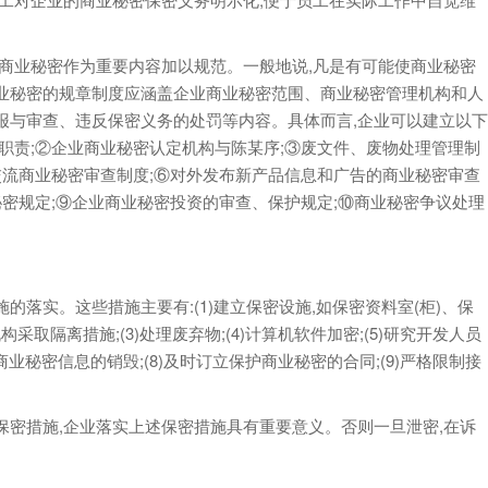
业秘密作为重要内容加以规范。一般地说,凡是有可能使商业秘密
业秘密的规章制度应涵盖企业商业秘密范围、商业秘密管理机构和人
报与审查、违反保密义务的处罚等内容。具体而言,企业可以建立以下
职责;②企业商业秘密认定机构与陈某序;③废文件、废物处理管理制
交流商业秘密审查制度;⑥对外发布新产品信息和广告的商业秘密审查
秘密规定;⑨企业商业秘密投资的审查、保护规定;⑩商业秘密争议处理
实。这些措施主要有:(1)建立保密设施,如保密资料室(柜)、保
取隔离措施;(3)处理废弃物;(4)计算机软件加密;(5)研究开发人员
商业秘密信息的销毁;(8)及时订立保护商业秘密的合同;(9)严格限制接
措施,企业落实上述保密措施具有重要意义。否则一旦泄密,在诉