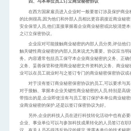
四、与本单位员工订立商业秘密协议
在西方国家雇员进入企业时一般要签订涉及保护商业秘
的比例很高,因为他们和外部人员相比更容易接近商业秘密
安全保管人员,他们直接掌握着企业商业秘密或比较清楚本
之订立保密协议。
企业应对可能接触商业秘密的内部人员分类,评估他们接
触关键性商业秘密的内部人员来说尤为重要。协议应当明
务。内容通常包括员工保守本企业商业秘密的义务、正确
义务、妥善保管和使用商业秘密文件资料的义务、商业秘
业可以在员工就业时与之签订专门的商业秘密保密协议或
对于没有签订商业秘密保密协议的员工,可以要求与其补
对于接触、掌握本企业关键性商业秘密的人员,特别是高级
带指出的是,企业即使没有与员工签订保护本单位商业秘密
业商业秘密的保护,还是以签订保密协议为好。
另外,企业的科技人员在进行科技转化活动中也有必要签
企业、事业单位可以与参加科技成果转化的人员签订在职
议。有关人员不得违反协议的规定,泄露本单位的技术秘