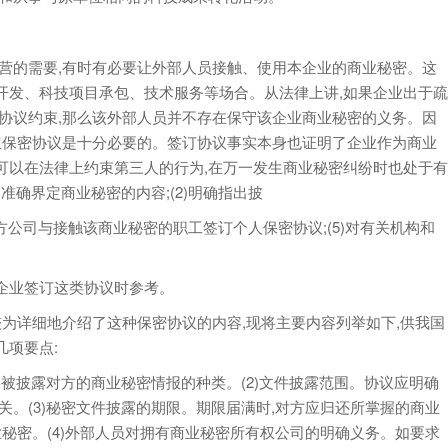
的需要,有时有必要让外部人员接触、使用本企业的商业秘密。这
开发、科技项目承包、技术服务等场合。从法律上讲,如果企业出于疏
协议约束,那么该外部人员并不存在保守该企业商业秘密的义务。因
立保密协议是十分必要的。签订协议事实本身也证明了企业作为商业
可以在法律上约束第三人的行为,在万一发生商业秘密纠纷时也处于有
准确界定商业秘密的内容;(2)明确指出披
方公司与接触该商业秘密的职工签订个人保密协议;(5)对有关机构和
业签订这类协议时参考。
详细地介绍了这种保密协议的内容,现将主要内容列举如下,供我国
项要点:
被披露对方的商业秘密情报的种类。(2)文件披露范围。协议应明确
关。(3)秘密文件披露的期限。期限届满时,对方应归还所掌握的商业
业秘密。(4)外部人员对拥有商业秘密所有权公司的明确义务。如要求