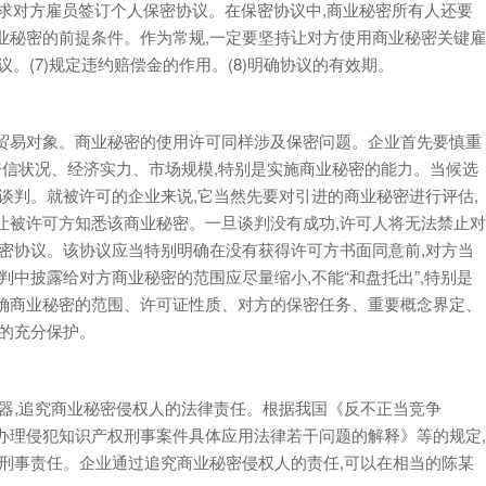
要求对方雇员签订个人保密协议。在保密协议中,商业秘密所有人还要
业秘密的前提条件。作为常规,一定要坚持让对方使用商业秘密关键雇
。(7)规定违约赔偿金的作用。(8)明确协议的有效期。
易对象。商业秘密的使用许可同样涉及保密问题。企业首先要慎重
资信状况、经济实力、市场规模,特别是实施商业秘密的能力。当候选
谈判。就被许可的企业来说,它当然先要对引进的商业秘密进行评估,
让被许可方知悉该商业秘密。一旦谈判没有成功,许可人将无法禁止对
密协议。该协议应当特别明确在没有获得许可方书面同意前,对方当
中披露给对方商业秘密的范围应尽量缩小,不能“和盘托出”,特别是
确商业秘密的范围、许可证性质、对方的保密任务、重要概念界定、
密的充分保护。
,追究商业秘密侵权人的法律责任。根据我国《反不正当竞争
办理侵犯知识产权刑事案件具体应用法律若干问题的解释》等的规定,
刑事责任。企业通过追究商业秘密侵权人的责任,可以在相当的陈某