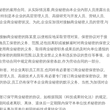
密的雇用合同。从实际情况看,商业秘密由本企业内部人员泄露出去
,特别是本企业的高层管理人员、高级研究与开发人员、营销人员、
企业商业秘密状况。为此,企业应加强对接触商业秘密人员的管理,与
触商业秘密的陈某度,以便相应地采取管理对策。保密协议对于接
确员工保密的义务、范围,还包括离职或被解雇时对商业秘密的保密义
使用商业秘密的义务、取得商业秘密职务成果后的及时向单位通报的
密保密的期限和范围,以及竞业禁止义务和违反协议的责任等事项。企
在劳动合同中规定商业秘密的保密条款,作为劳动合同的一部分。
签。对企业离职员工而言,也同样有必要签订商业秘密保密协议。
管理人员、高级技术人员等,有必要专门签订商业秘密保密协议。附
的协议,员工仍有保守本企业商业秘密的默示义务。当然,为加强对企
订保守商业秘密的协议。如根据我国《科技成果转化法》的规定,
期间或者离职、离休、退休后一定期限内保守本单位技术秘密的协
密和从事与原单位相同的科技成果转化活动。