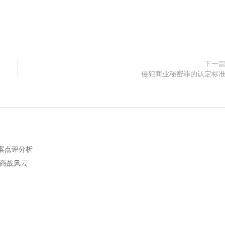
下一
侵犯商业秘密罪的认定标
案点评分析
析商战风云