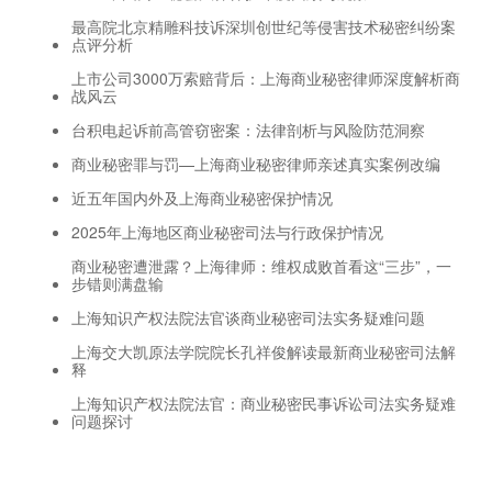
最高院北京精雕科技诉深圳创世纪等侵害技术秘密纠纷案
点评分析
上市公司3000万索赔背后：上海商业秘密律师深度解析商
战风云
台积电起诉前高管窃密案：法律剖析与风险防范洞察
商业秘密罪与罚—上海商业秘密律师亲述真实案例改编
近五年国内外及上海商业秘密保护情况
2025年上海地区商业秘密司法与行政保护情况
商业秘密遭泄露？上海律师：维权成败首看这“三步”，一
步错则满盘输
上海知识产权法院法官谈商业秘密司法实务疑难问题
上海交大凯原法学院院长孔祥俊解读最新商业秘密司法解
释
上海知识产权法院法官：商业秘密民事诉讼司法实务疑难
问题探讨