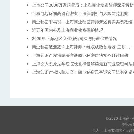
上市公司3000万索赔背后：上海商业秘密律师深度解
台积电起诉前高管窃密案：法律剖析与风险防范洞察
商业秘密罪与罚—上海商业秘密律师亲述真实案例改编
近五年国内外及上海商业秘密保护情况
2025年上海地区商业秘密司法与行政保护情况
商业秘密遭泄露？上海律师：维权成败首看这“三步”，
上海知识产权法院法官谈商业秘密司法实务疑难问题
上海交大凯原法学院院长孔祥俊解读最新商业秘密司法
上海知识产权法院法官：商业秘密民事诉讼司法实务疑
© 2026
上海商业
侵犯商
地址：上海市普陀区云岭东路