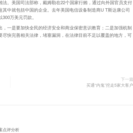
贿法。美国司法部称，戴姆勒在22个国家行贿，通过向外国官员支付
其中就包括中国的企业。去年美国电信设备制造商U T斯达康公司
300万美元罚款。
出，一是要加快全民的经济安全和商业保密意识教育；二是加强机制
要尽快完善相关法律，堵塞漏洞，在法律目前不足以覆盖的地方，可
下一
买通“内鬼”挖走5家大客
案点评分析