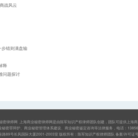
析商战风云
一步错则满盘输
解释
难问题探讨
秘密律师网
上海商业秘密律师网是由陈军知识产权律师团队创建，团队可提供上海商
业秘密罪辩护、商业秘密管理体系建设、商业秘密鉴定咨询等法律服务，电话：1385600
89号长风国际大厦2001-2003室 版权所有：陈军知识产权律师团队 备案/许可证