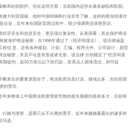
策略和好的防护。但在这些方面，当前国内还存在诸多缺陷和软肋。
得澳大利亚国籍。他对中国和钢铁行业非常了解，这样的商业间谍对
还是企业，近年来在国际贸易过程中，很少强调商业保密意识。
着经济安全和信息安全，更呈现出复杂性。从美国看，其在保护商业
有效保护商业秘密，在1996年通过了《经济间谍法》。该法律涵盖
工程信 息，还有各种规划、计划、汇编、程序元件、公司设计、原型
业秘密，并且不论是有形或者无形。该法律 分别规定了“经济间谍
下有期徒刑，处50万美元以下的罚款，若系法人团体违法，则可处
不断发生的重要原因在于，商业机密涉及行业、领域众多，但目前国
密的责任。
近年来整体上中国商业机密泄密导致的损失规模到底有多大，目前研
。行贿与泄密，是两只从不分离的黑手。近年来频频暴露出的诸多跨
丝马迹。