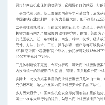
要打好商业机密保护的攻防战，必须要有好的武器，好的
一是防范意识差。胡士泰在国内高等学府受教育，后来获
中国钢铁行业的刺探，杀伤 力是巨大的。但不论是行业
二是法律法规滞后。当前尤其在国际全球化舞台上，夹杂
机密方面有内外严格完善的 法律保护网。例如，美国为了
的范围极其广泛，各种财务、商业、科学、技术、经济或
元件、方法、技术、工艺、操作步骤、程序等都可以构成商
罪”和“窃取商业秘密罪”两个罪名，触犯者可处以15年以
1000万美元以 下罚金。
三是体制建设不完善。专家分析说，导致商业机密泄密案
内没有统一的职能部门去监 督、管理，肩负起保护商业机
实际上，此次力拓案暴露的商业机密泄密只是冰山一角，
究仍显不足。这也凸显国内商业机密安全面临的严峻性。
多方因素显示，中国商业机密安全形势面临着加重的趋势
国企业在华大肆行贿的背后，勾勒出商业机密被泄露的蛛