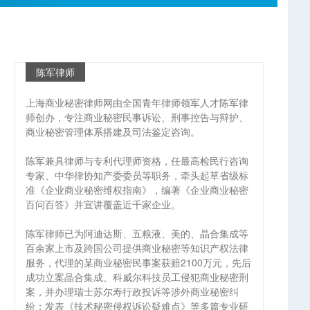
陈军律师
上海商业秘密律师网由全国青年律师领军人才陈军律
师创办，专注商业秘密民事诉讼、刑事控告与辩护、
商业秘密管理体系搭建及司法鉴定咨询。
陈军兼具律师与专利代理师资格，任最高检民行咨询
专家、中华律协知产委委员等职务，牵头起草省级标
准《企业商业秘密维权指南》，编著《企业商业秘密
百问百答》并宣讲覆盖近千家企业。
陈军律师已为阿迪达斯、五粮液、美的、晶合集成等
百余家上市及跨国公司提供商业秘密等知识产权法律
服务，代理的某商业秘密民事案获赔2100万元，先后
成功立案晶合集成、科威尔科技员工侵犯商业秘密刑
案，并办理瑞士苏尔寿行政投诉等涉外商业秘密纠
纷；发表《技术秘密侵权诉讼疑难点》等多篇专业研