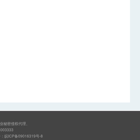
业秘密侵权代理、
3333
号：
皖ICP备09016319号-8