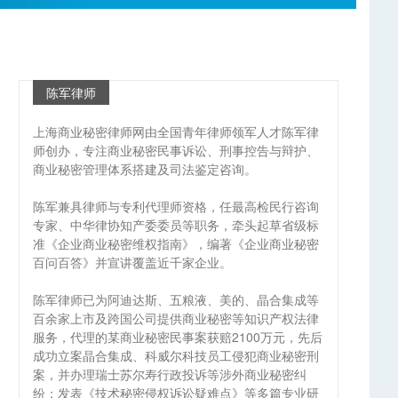
陈军律师
上海商业秘密律师网由全国青年律师领军人才陈军律
师创办，专注商业秘密民事诉讼、刑事控告与辩护、
商业秘密管理体系搭建及司法鉴定咨询。
陈军兼具律师与专利代理师资格，任最高检民行咨询
专家、中华律协知产委委员等职务，牵头起草省级标
准《企业商业秘密维权指南》，编著《企业商业秘密
百问百答》并宣讲覆盖近千家企业。
陈军律师已为阿迪达斯、五粮液、美的、晶合集成等
百余家上市及跨国公司提供商业秘密等知识产权法律
服务，代理的某商业秘密民事案获赔2100万元，先后
成功立案晶合集成、科威尔科技员工侵犯商业秘密刑
案，并办理瑞士苏尔寿行政投诉等涉外商业秘密纠
纷；发表《技术秘密侵权诉讼疑难点》等多篇专业研