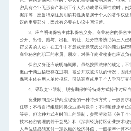
密具有企业无形资产和职工个人劳动成果双重性质时，例
据库等，应当特别注意明确其性质是属于个人的著作权还
议的重要部分，因此有必要在协议中写清楚。
3、应当明确保密主体和保密义务。商业秘密的保密主
公开、出借、赠与、出租、转让、处分或者协助第三人侵
密义务的人员）在工作中有意或无意获悉公司的商业秘密
商业秘密的职工的家属、朋友，对保守商业秘密也应该负
保密义务还应该明确期限。虽然按照法律的规定，不得
但由于商业秘密存在过期、被公开或被淘汰的情况，因此
保密主体在用人单位授权、司法调查或用于个人学习研究
4、采取竞业限制、脱密期保护等特殊方式操作时应当
竞业限制是保护商业秘密的一种特殊方式，一般要求在
任职；不得自行组建同类企业参与竞争；不得唆使原单位
等等。但这种方式有时间上的限制，参照劳动部《关于企
技术秘密管理的若干意见》和《深圳经济特区企业技术秘
人单位还必须支付一定数额的经济补偿，一般按年计算不