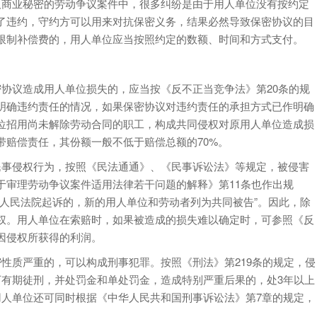
商业秘密的劳动争议案件中，很多纠纷是由于用人单位没有按约定
了违约，守约方可以用来对抗保密义务，结果必然导致保密协议的目
限制补偿费的，用人单位应当按照约定的数额、时间和方式支付。
议造成用人单位损失的，应当按《反不正当竞争法》第20条的规
明确违约责任的情况，如果保密协议对违约责任的承担方式已作明确
位招用尚未解除劳动合同的职工，构成共同侵权对原用人单位造成损
带赔偿责任，其份额一般不低于赔偿总额的70%。
事侵权行为，按照《民法通通》、《民事诉讼法》等规定，被侵害
于审理劳动争议案件适用法律若干问题的解释》第11条也作出规
人民法院起诉的，新的用人单位和劳动者列为共同被告”。因此，除
权。用人单位在索赔时，如果被造成的损失难以确定时，可参照《反
因侵权所获得的利润。
质严重的，可以构成刑事犯罪。按照《刑法》第219条的规定，侵
下有期徒刑，并处罚金和单处罚金，造成特别严重后果的，处3年以上
用人单位还可同时根据《中华人民共和国刑事诉讼法》第7章的规定，