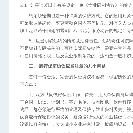
2/3。如果违反以上有关规定，则《竞业限制协议》的效
约定脱密期也是一种特殊的保护方式。它的适用对象一
可采取调换岗位、变更劳动合同内容等措施，对有关人员
职工流动若干问题的通知》和《北京市劳动合同规定》等
5、应当明确违约的情形及法律责任。违约责任可按照
不足弥补实际损失的，可按实际损失赔偿。需要注意的是
可使用价格；职工违反竞业限制条款的，违约金一般不超过
三、 履行保密协议应当注意的几个问题
签订一份合法、完善的保密协议不容易，保密协议的履
下几点：
1、双方共同做好保密工作。首先，用人单位自身应当
于合同、协议、计划书、客户名单、技术图纸、软件程序
物品，都必须进行严格的管理及保护，防止资料丢失、被
认真履行保密协议的义务，避免侵犯他人的商业秘密而承
议得以顺利执行，大大减少商业秘密泄露、披露的渠道，