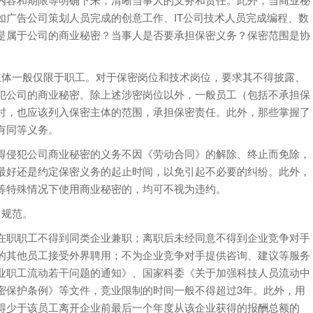
如广告公司策划人员完成的创意工作、IT公司技术人员完成编程、数
是属于公司的商业秘密？当事人是否要承担保密义务？保密范围是协
体一般仅限于职工。对于保密岗位和技术岗位，要求其不得披露、
犯公司的商业秘密。除上述涉密岗位以外，一般员工（包括不承担保
时，也应该列入保密主体的范围，承担保密责任。此外，那些掌握了
有同等义务。
侵犯公司商业秘密的义务不因《劳动合同》的解除、终止而免除，
最好还是约定保密义务的起止时间，以免引起不必要的纠纷。此外，
等特殊情况下使用商业秘密的，均可不视为违约。
规范。
职职工不得到同类企业兼职；离职后未经同意不得到企业竞争对手
的其他员工接受外界聘用；不为企业竞争对手提供咨询、建议等服务
业职工流动若干问题的通知》、国家科委《关于加强科技人员流动中
密保护条例》等文件，竞业限制的时间一般不得超过3年。此外，用
得少于该员工离开企业前最后一个年度从该企业获得的报酬总额的