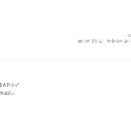
下一
商业间谍防范与商业秘密保
案点评分析
析商战风云