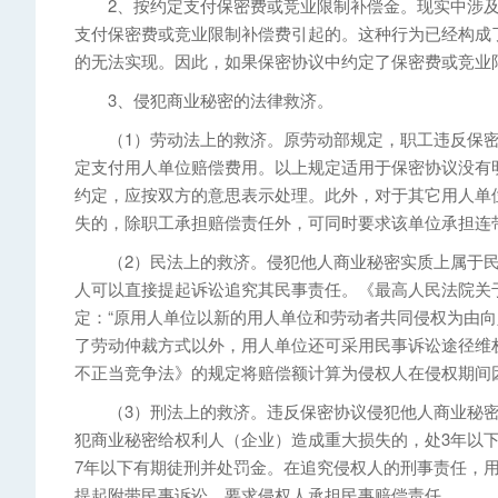
2、按约定支付保密费或竞业限制补偿金。现实中涉及
支付保密费或竞业限制补偿费引起的。这种行为已经构成
的无法实现。因此，如果保密协议中约定了保密费或竞业
3、侵犯商业秘密的法律救济。
（1）劳动法上的救济。原劳动部规定，职工违反保密协
定支付用人单位赔偿费用。以上规定适用于保密协议没有
约定，应按双方的意思表示处理。此外，对于其它用人单
失的，除职工承担赔偿责任外，可同时要求该单位承担连
（2）民法上的救济。侵犯他人商业秘密实质上属于民
人可以直接提起诉讼追究其民事责任。《最高人民法院关
定：“原用人单位以新的用人单位和劳动者共同侵权为由向
了劳动仲裁方式以外，用人单位还可采用民事诉讼途径维
不正当竞争法》的规定将赔偿额计算为侵权人在侵权期间
（3）刑法上的救济。违反保密协议侵犯他人商业秘密性
犯商业秘密给权利人（企业）造成重大损失的，处3年以
7年以下有期徒刑并处罚金。在追究侵权人的刑事责任，
提起附带民事诉讼，要求侵权人承担民事赔偿责任。