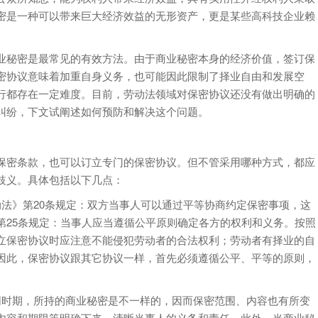
密是一种可以带来巨大经济效益的无形资产，更是某些高科技企业赖
秘密是最常见的有效方法。由于商业秘密本身的经济价值，签订保
密协议意味着加重自身义务，也可能因此限制了择业自由和发展空
行都存在一定难度。目前，劳动法领域对保密协议还没有做出明确的
纠纷，下文试阐述如何预防和解决这个问题。
密条款，也可以订立专门的保密协议。但不管采用哪种方式，都应
歧义。具体包括以下几点：
》第20条规定：双方当事人可以通过平等协商约定保密事项，这
第25条规定：当事人应当遵循公平原则确定各方的权利和义务。按照
立保密协议时应注意不能侵犯劳动者的合法权利；劳动者有择业的自
因此，保密协议跟其它协议一样，首先必须遵循公平、平等的原则，
时期，所持的商业秘密是不一样的，因而保密范围、内容也有所变
内容和期限等明确下来，清晰当事人的义务和责任。此外，当商业秘