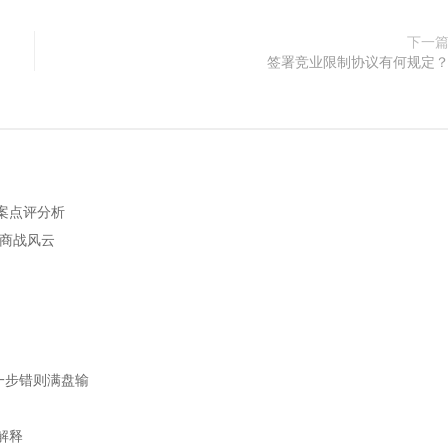
下一
签署竞业限制协议有何规定
案点评分析
析商战风云
一步错则满盘输
解释