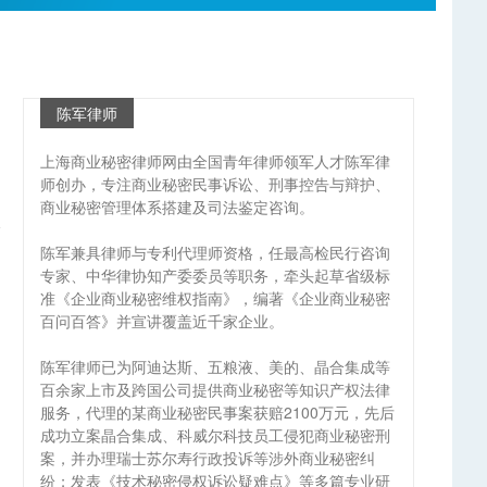
陈军律师
上海商业秘密律师网由全国青年律师领军人才陈军律
师创办，专注商业秘密民事诉讼、刑事控告与辩护、
商业秘密管理体系搭建及司法鉴定咨询。
陈军兼具律师与专利代理师资格，任最高检民行咨询
专家、中华律协知产委委员等职务，牵头起草省级标
准《企业商业秘密维权指南》，编著《企业商业秘密
百问百答》并宣讲覆盖近千家企业。
陈军律师已为阿迪达斯、五粮液、美的、晶合集成等
百余家上市及跨国公司提供商业秘密等知识产权法律
服务，代理的某商业秘密民事案获赔2100万元，先后
成功立案晶合集成、科威尔科技员工侵犯商业秘密刑
案，并办理瑞士苏尔寿行政投诉等涉外商业秘密纠
纷；发表《技术秘密侵权诉讼疑难点》等多篇专业研