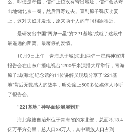
么。即便是寄信，信件上也没有寄出地址，信件会从寄
出地绕北京一圈，然后再寄过去。直到原子弹庆功宴
上，这对夫妇才发现，原来两个人的车间相距很近。
是研发出中国“两弹一星”的“221基地”成就了这段中
最遥远的距离、最奢侈的爱情。
10月9日上午，青海原子城(海北)两弹一星精神宣讲
报告会在山东广播电视台1200平米演播大厅举行，青海
原子城(海北)纪念馆的11位讲解员现场分享了“221基
地”背后无数感人的故事，听众席上500多位媒体人聆听
了报告会。
“221基地” 神秘面纱层层剥开
海北藏族自治州位于青海省的东北部，总面积13.4
亿万平方公里，总人口28万人，其中藏族人口占到