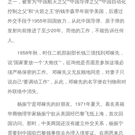
之一，被誉为“中国航天之父”“中国导弹之父”“中国自动化
控制之父”和“火箭之王”的钱学森早年留学美国，后通过
外交手段于1955年回国效力，从此中国导弹、原子弹的
发射向前推进了至少20年。而他的工作，不能告诉任何
人。
1958年秋，时任二机部副部长钱三强找到邓稼先，
说“国家要放一个‘大炮仗’”，征询他是否愿意参加这项必
须严格保密的工作。 邓稼先义无反顾地同意，对妻子只
说自己“要调动工作”，从此，邓稼先的名字便在刊物和对
外联络中消失。
杨振宁是邓稼先的好朋友。1971年夏天。着名美籍
华裔物理学家杨振宁欲从美国经巴黎飞抵上海，首次回
国访问。那时，中美两国还没有建立外交关系，杨振宁
需要到中国驻巴黎领事馆去办理入境签证。在周恩来总