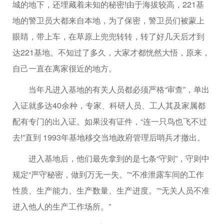
城的地下，还埋藏着未知的秘密!由于海拔较高，221基
地的警卫员大都来自本地，为了保密，警卫员们被蒙上
眼睛，带上车，在草原上兜兜转转，转了好几天后才到
达221基地。不知过了多久，大家才都恍然大悟，原来，
自己一直在离家很近的地方。
当年凡进入基地的有关人员都必须严格“审查”，单出
入证就多达40余种，专家、科研人员、工人其及家属都
配有专门的出入证。如果没有证件，“连一只鸟也飞不过
去!”直到 1993年基地移交当地政府管理后哨兵才撤出。
进入基地后，他们最先拿到的是七条“守则”，守则中
规定“严守秘密，做到万无一失。”“不准泄露车间的工作
性质、生产能力、生产数量、生产进度。”“无关人员不准
进入他人的生产工作场所。”