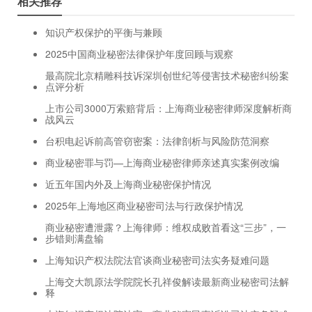
相关推荐
知识产权保护的平衡与兼顾
2025中国商业秘密法律保护年度回顾与观察
最高院北京精雕科技诉深圳创世纪等侵害技术秘密纠纷案
点评分析
上市公司3000万索赔背后：上海商业秘密律师深度解析商
战风云
台积电起诉前高管窃密案：法律剖析与风险防范洞察
商业秘密罪与罚—上海商业秘密律师亲述真实案例改编
近五年国内外及上海商业秘密保护情况
2025年上海地区商业秘密司法与行政保护情况
商业秘密遭泄露？上海律师：维权成败首看这“三步”，一
步错则满盘输
上海知识产权法院法官谈商业秘密司法实务疑难问题
上海交大凯原法学院院长孔祥俊解读最新商业秘密司法解
释