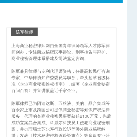
陈军律师
上海商业秘密律师网由全国青年律师领军人才陈军律
师创办，专注商业秘密民事诉讼、刑事控告与辩护、
商业秘密管理体系搭建及司法鉴定咨询。
陈军兼具律师与专利代理师资格，任最高检民行咨询
专家、中华律协知产委委员等职务，牵头起草省级标
准《企业商业秘密维权指南》，编著《企业商业秘密
百问百答》并宣讲覆盖近千家企业。
陈军律师已为阿迪达斯、五粮液、美的、晶合集成等
百余家上市及跨国公司提供商业秘密等知识产权法律
是
服务，代理的某商业秘密民事案获赔2100万元，先后
信
成功立案晶合集成、科威尔科技员工侵犯商业秘密刑
案，并办理瑞士苏尔寿行政投诉等涉外商业秘密纠
纷；发表《技术秘密侵权诉讼疑难点》等多篇专业研