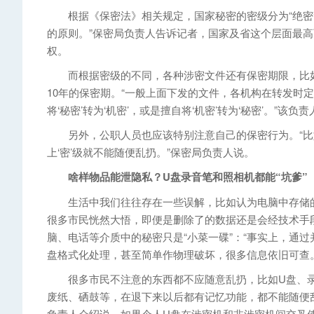
根据《保密法》相关规定，国家秘密的密级分为“绝密”、
的原则。”保密局负责人告诉记者，国家及省这个层面最高
权。
而根据密级的不同，各种涉密文件还有保密期限，比如像“绝
10年的保密期。“一般上面下发的文件，各机构在转发时
将‘秘密’转为‘机密’，或是擅自将‘机密’转为‘秘密’。”该负
另外，公职人员也应该特别注意自己的保密行为。“比如
上‘密’级就不能随便乱扔。”保密局负责人说。
啥样物品能泄隐私？U盘录音笔和照相机都能“坑爹”
生活中我们往往存在一些误解，比如认为电脑中存储的信
很多市民恍然大悟，即便是删除了的数据还是会经技术手
脑、电话等介质中的秘密只是“小菜一碟”：“事实上，通
盘格式化处理，甚至简单作物理破坏，很多信息依旧可查。
很多市民不注意的东西都不应随意乱扔，比如U盘、录
废纸、硒鼓等，在退下来以后都有记忆功能，都不能随便乱
负责人介绍说，如果个人U盘在涉密机和非涉密机间交叉使