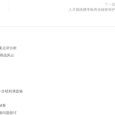
下一
人才频跳槽考验商业秘密保
案点评分析
析商战风云
一步错则满盘输
解释
难问题探讨