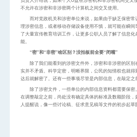
不允许在涉密和非涉密两个计算机之间交叉使用。
而对党政机关和涉密单位来说，如果由于缺乏保密常识
理涉密信息，或者移动存储设备使用不慎，就可能在瞬间
了大量宣传教育培训工作，让更多公职人员了解了信息化
能。
“密”和“非密”啥区别？没拍板前全要“闭嘴”
除了我们能看到的涉密文件外，涉密和非涉密的区别在
实并不矛盾。科学定密，明晰界限，公民的知情权也就得
达后就解密了。还有一些事项尽管是内部信息，在敲定之
除了涉密文件，一些单位的内部信息资料都需要保密。
在调整敲定之前，尚处没有确定具体的标准及数额阶段，
人提醒说，像一些讨论稿、征求意见稿等文件的初步起草