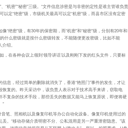
“机密”“秘密”三级。“文件信息涉密是与非密的定性是谁主管谁负
可以定“绝密”级，市级机关最高可以定“机密”级，而县市区没有定密
密”级，有30年的保密期，而“机密”和“秘密”级，分别有20年和
定的什么密级就是按什么密级转发，不能随便更改密级，比如不能
责人介绍。
，在各种会议上领到‘领导讲话’以及刚刚下发的红头文件，只要标
息，经过简单的删除就消失了，香港“艳照门”事件的发生，才让
段恢复的。昨天采访中，该负责人表示对于技术高手来讲，窃取电
过并不复杂的技术手段，那些丢失的数据又能马上恢复原状，即便将硬
”
音笔、照相机以及像复印机等办公自动化设备。像复印机使用过的
丢。“移动存储介质明密不分、公私混用是另一严重泄密隐患。”该
用，涉密信息就很容易从互联网上“跑出去”，所以，按照要求，U盘