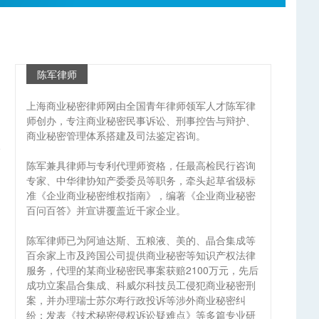
陈军律师
上海商业秘密律师网由全国青年律师领军人才陈军律
师创办，专注商业秘密民事诉讼、刑事控告与辩护、
商业秘密管理体系搭建及司法鉴定咨询。
陈军兼具律师与专利代理师资格，任最高检民行咨询
专家、中华律协知产委委员等职务，牵头起草省级标
准《企业商业秘密维权指南》，编著《企业商业秘密
百问百答》并宣讲覆盖近千家企业。
陈军律师已为阿迪达斯、五粮液、美的、晶合集成等
百余家上市及跨国公司提供商业秘密等知识产权法律
服务，代理的某商业秘密民事案获赔2100万元，先后
成功立案晶合集成、科威尔科技员工侵犯商业秘密刑
案，并办理瑞士苏尔寿行政投诉等涉外商业秘密纠
纷；发表《技术秘密侵权诉讼疑难点》等多篇专业研