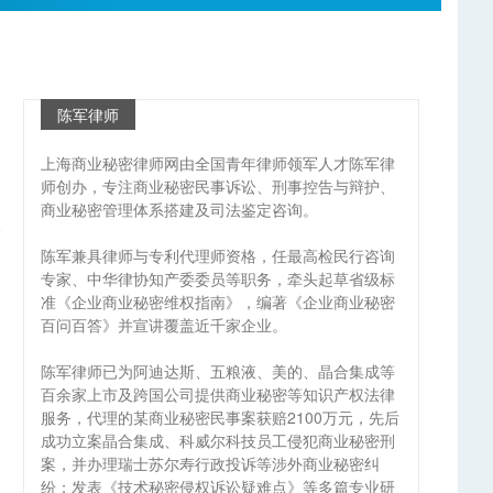
陈军律师
上海商业秘密律师网由全国青年律师领军人才陈军律
师创办，专注商业秘密民事诉讼、刑事控告与辩护、
商业秘密管理体系搭建及司法鉴定咨询。
陈军兼具律师与专利代理师资格，任最高检民行咨询
专家、中华律协知产委委员等职务，牵头起草省级标
准《企业商业秘密维权指南》，编著《企业商业秘密
百问百答》并宣讲覆盖近千家企业。
陈军律师已为阿迪达斯、五粮液、美的、晶合集成等
百余家上市及跨国公司提供商业秘密等知识产权法律
服务，代理的某商业秘密民事案获赔2100万元，先后
成功立案晶合集成、科威尔科技员工侵犯商业秘密刑
案，并办理瑞士苏尔寿行政投诉等涉外商业秘密纠
纷；发表《技术秘密侵权诉讼疑难点》等多篇专业研