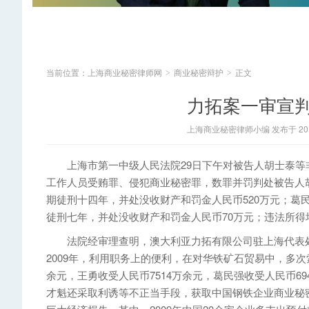
当前位置：
上海商业秘密律师网
商业秘密辩护
正文
>
>
力拓案一审宣判
上海商业秘密律师小编 发布于 2014
上海市第一中级人民法院29日下午对被告人胡士泰等
工作人员受贿罪、侵犯商业秘密罪，数罪并罚判处被告人胡
期徒刑十四年，并处没收财产和罚金人民币520万元；葛
徒刑七年，并处没收财产和罚金人民币70万元；违法所得
法院经审理查明，澳大利亚力拓有限公司驻上海代表处首
2009年，利用职务上的便利，在对华铁矿石贸易中，多
余元，王勇收受人民币7514万余元，葛民强收受人民币6
才魁还采取利诱等不正当手段，获取中国钢铁企业商业秘