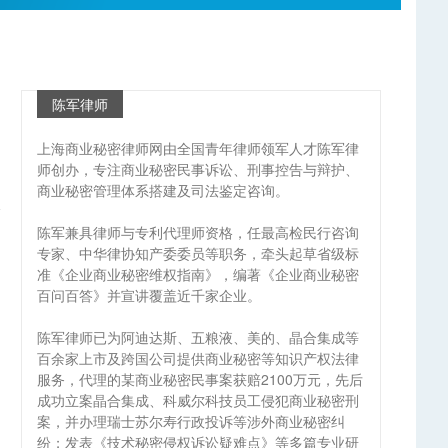
陈军律师
上海商业秘密律师网由全国青年律师领军人才陈军律
师创办，专注商业秘密民事诉讼、刑事控告与辩护、
商业秘密管理体系搭建及司法鉴定咨询。
陈军兼具律师与专利代理师资格，任最高检民行咨询
专家、中华律协知产委委员等职务，牵头起草省级标
准《企业商业秘密维权指南》，编著《企业商业秘密
百问百答》并宣讲覆盖近千家企业。
陈军律师已为阿迪达斯、五粮液、美的、晶合集成等
百余家上市及跨国公司提供商业秘密等知识产权法律
服务，代理的某商业秘密民事案获赔2100万元，先后
刘
成功立案晶合集成、科威尔科技员工侵犯商业秘密刑
案，并办理瑞士苏尔寿行政投诉等涉外商业秘密纠
纷；发表《技术秘密侵权诉讼疑难点》等多篇专业研