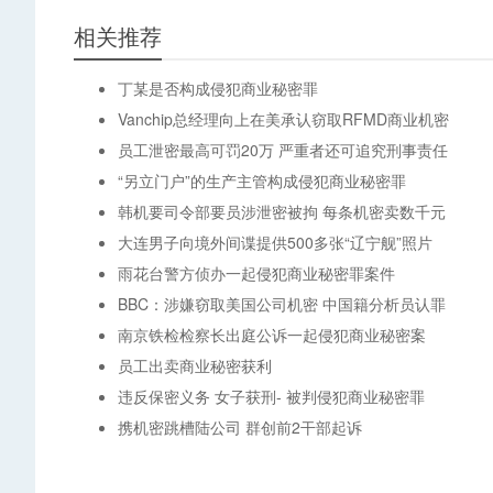
相关推荐
丁某是否构成侵犯商业秘密罪
Vanchip总经理向上在美承认窃取RFMD商业机密
员工泄密最高可罚20万 严重者还可追究刑事责任
“另立门户”的生产主管构成侵犯商业秘密罪
韩机要司令部要员涉泄密被拘 每条机密卖数千元
大连男子向境外间谍提供500多张“辽宁舰”照片
雨花台警方侦办一起侵犯商业秘密罪案件
BBC：涉嫌窃取美国公司机密 中国籍分析员认罪
南京铁检检察长出庭公诉一起侵犯商业秘密案
员工出卖商业秘密获利
违反保密义务 女子获刑- 被判侵犯商业秘密罪
携机密跳槽陆公司 群创前2干部起诉