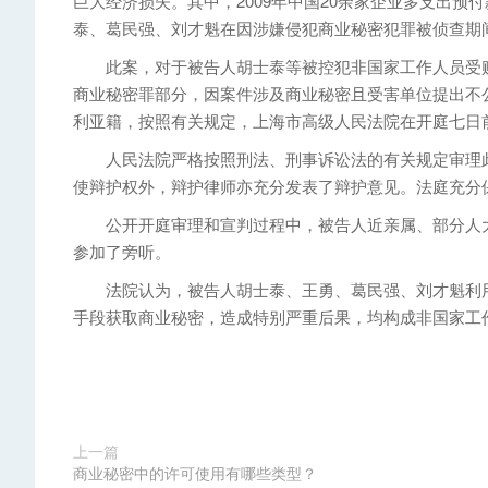
巨大经济损失。其中，2009年中国20余家企业多支出预付款
泰、葛民强、刘才魁在因涉嫌侵犯商业秘密犯罪被侦查期
此案，对于被告人胡士泰等被控犯非国家工作人员受贿
商业秘密罪部分，因案件涉及商业秘密且受害单位提出不
利亚籍，按照有关规定，上海市高级人民法院在开庭七日
人民法院严格按照刑法、刑事诉讼法的有关规定审理此
使辩护权外，辩护律师亦充分发表了辩护意见。法庭充分
公开开庭审理和宣判过程中，被告人近亲属、部分人大
参加了旁听。
法院认为，被告人胡士泰、王勇、葛民强、刘才魁利用
手段获取商业秘密，造成特别严重后果，均构成非国家工
上一篇
商业秘密中的许可使用有哪些类型？