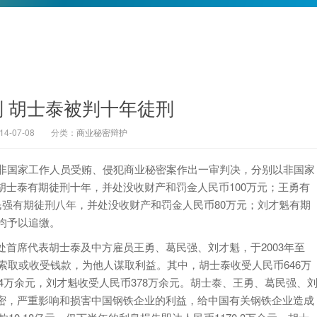
 胡士泰被判十年徒刑
-07-08
分类：
商业秘密辩护
非国家工作人员受贿、侵犯商业秘密案作出一审判决，分别以非国家
士泰有期徒刑十年，并处没收财产和罚金人民币100万元；王勇有
民强有期徒刑八年，并处没收财产和罚金人民币80万元；刘才魁有期
均予以追缴。
席代表胡士泰及中方雇员王勇、葛民强、刘才魁，于2003年至
次索取或收受钱款，为他人谋取利益。其中，胡士泰收受人民币646万
94万余元，刘才魁收受人民币378万余元。胡士泰、王勇、葛民强、
密，严重影响和损害中国钢铁企业的利益，给中国有关钢铁企业造成