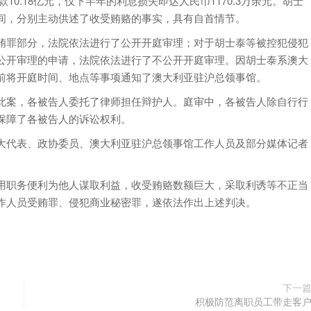
10.18亿元，仅下半年的利息损失即达人民币1170.3万余元。胡士
间，分别主动供述了收受贿赂的事实，具有自首情节。
罪部分，法院依法进行了公开开庭审理；对于胡士泰等被控犯侵犯
公开审理的申请，法院依法进行了不公开开庭审理。因胡士泰系澳大
前将开庭时间、地点等事项通知了澳大利亚驻沪总领事馆。
案，各被告人委托了律师担任辩护人。庭审中，各被告人除自行行
保障了各被告人的诉讼权利。
代表、政协委员、澳大利亚驻沪总领事馆工作人员及部分媒体记者
职务便利为他人谋取利益，收受贿赂数额巨大，采取利诱等不正当
作人员受贿罪、侵犯商业秘密罪，遂依法作出上述判决。
下一
积极防范离职员工带走客