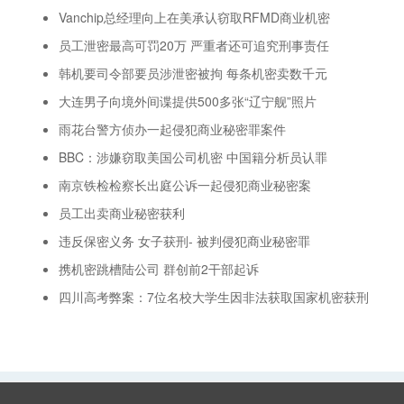
Vanchip总经理向上在美承认窃取RFMD商业机密
员工泄密最高可罚20万 严重者还可追究刑事责任
韩机要司令部要员涉泄密被拘 每条机密卖数千元
大连男子向境外间谍提供500多张“辽宁舰”照片
雨花台警方侦办一起侵犯商业秘密罪案件
BBC：涉嫌窃取美国公司机密 中国籍分析员认罪
南京铁检检察长出庭公诉一起侵犯商业秘密案
员工出卖商业秘密获利
违反保密义务 女子获刑- 被判侵犯商业秘密罪
携机密跳槽陆公司 群创前2干部起诉
四川高考弊案：7位名校大学生因非法获取国家机密获刑