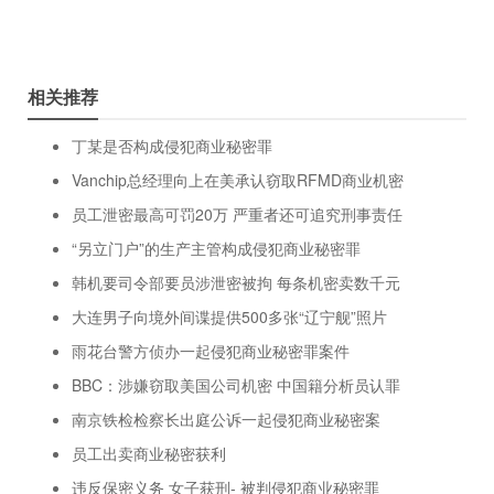
相关推荐
丁某是否构成侵犯商业秘密罪
Vanchip总经理向上在美承认窃取RFMD商业机密
员工泄密最高可罚20万 严重者还可追究刑事责任
“另立门户”的生产主管构成侵犯商业秘密罪
韩机要司令部要员涉泄密被拘 每条机密卖数千元
大连男子向境外间谍提供500多张“辽宁舰”照片
雨花台警方侦办一起侵犯商业秘密罪案件
BBC：涉嫌窃取美国公司机密 中国籍分析员认罪
南京铁检检察长出庭公诉一起侵犯商业秘密案
员工出卖商业秘密获利
违反保密义务 女子获刑- 被判侵犯商业秘密罪