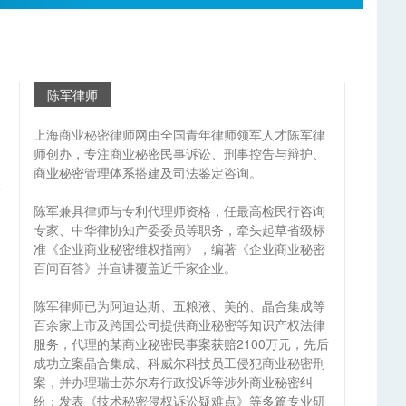
陈军律师
上海商业秘密律师网由全国青年律师领军人才陈军律
师创办，专注商业秘密民事诉讼、刑事控告与辩护、
商业秘密管理体系搭建及司法鉴定咨询。
陈军兼具律师与专利代理师资格，任最高检民行咨询
专家、中华律协知产委委员等职务，牵头起草省级标
准《企业商业秘密维权指南》，编著《企业商业秘密
百问百答》并宣讲覆盖近千家企业。
陈军律师已为阿迪达斯、五粮液、美的、晶合集成等
百余家上市及跨国公司提供商业秘密等知识产权法律
服务，代理的某商业秘密民事案获赔2100万元，先后
成功立案晶合集成、科威尔科技员工侵犯商业秘密刑
案，并办理瑞士苏尔寿行政投诉等涉外商业秘密纠
纷；发表《技术秘密侵权诉讼疑难点》等多篇专业研