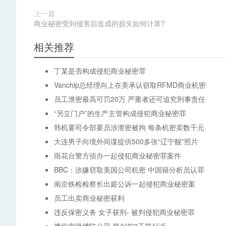
上一篇
商业秘密受到侵害后造成的损失如何计算?
相关推荐
丁某是否构成侵犯商业秘密罪
Vanchip总经理向上在美承认窃取RFMD商业机密
员工泄密最高可罚20万 严重者还可追究刑事责任
“另立门户”的生产主管构成侵犯商业秘密罪
韩机要司令部要员涉泄密被拘 每条机密卖数千元
大连男子向境外间谍提供500多张“辽宁舰”照片
雨花台警方侦办一起侵犯商业秘密罪案件
BBC：涉嫌窃取美国公司机密 中国籍分析员认罪
南京铁检检察长出庭公诉一起侵犯商业秘密案
员工出卖商业秘密获利
违反保密义务 女子获刑- 被判侵犯商业秘密罪
携机密跳槽陆公司 群创前2干部起诉