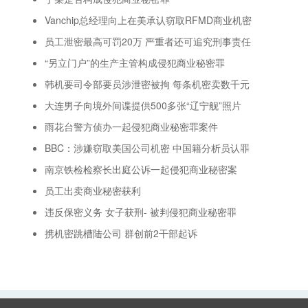
Vanchip总经理向上在美承认窃取RFMD商业机密
员工泄密最高可罚20万 严重者还可追究刑事责任
“另立门户”的生产主管构成侵犯商业秘密罪
韩机要司令部要员涉泄密被拘 每条机密卖数千元
大连男子向境外间谍提供500多张“辽宁舰”照片
雨花台警方侦办一起侵犯商业秘密罪案件
BBC：涉嫌窃取美国公司机密 中国籍分析员认罪
南京铁检检察长出庭公诉一起侵犯商业秘密案
员工出卖商业秘密获利
违反保密义务 女子获刑- 被判侵犯商业秘密罪
携机密跳槽陆公司 群创前2干部起诉