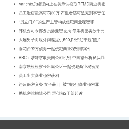
Vanchip总经理向上在美承认窃取RFMD商业机密
员工泄密最高可罚20万 严重者还可追究刑事责任
“另立门户”的生产主管构成侵犯商业秘密罪
韩机要司令部要员涉泄密被拘 每条机密卖数千元
大连男子向境外间谍提供500多张“辽宁舰”照片
雨花台警方侦办一起侵犯商业秘密罪案件
BBC：涉嫌窃取美国公司机密 中国籍分析员认罪
南京铁检检察长出庭公诉一起侵犯商业秘密案
员工出卖商业秘密获利
违反保密义务 女子获刑- 被判侵犯商业秘密罪
携机密跳槽陆公司 群创前2干部起诉