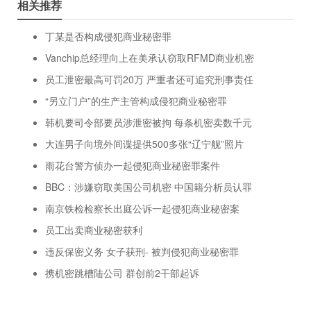
相关推荐
丁某是否构成侵犯商业秘密罪
Vanchip总经理向上在美承认窃取RFMD商业机密
员工泄密最高可罚20万 严重者还可追究刑事责任
“另立门户”的生产主管构成侵犯商业秘密罪
韩机要司令部要员涉泄密被拘 每条机密卖数千元
大连男子向境外间谍提供500多张“辽宁舰”照片
雨花台警方侦办一起侵犯商业秘密罪案件
BBC：涉嫌窃取美国公司机密 中国籍分析员认罪
南京铁检检察长出庭公诉一起侵犯商业秘密案
员工出卖商业秘密获利
违反保密义务 女子获刑- 被判侵犯商业秘密罪
携机密跳槽陆公司 群创前2干部起诉