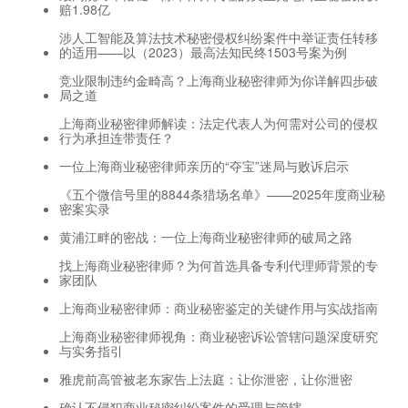
赔1.98亿
涉人工智能及算法技术秘密侵权纠纷案件中举证责任转移
的适用——以（2023）最高法知民终1503号案为例
竞业限制违约金畸高？上海商业秘密律师为你详解四步破
局之道
上海商业秘密律师解读：法定代表人为何需对公司的侵权
行为承担连带责任？
一位上海商业秘密律师亲历的“夺宝”迷局与败诉启示
《五个微信号里的8844条猎场名单》——2025年度商业秘
密案实录
黄浦江畔的密战：一位上海商业秘密律师的破局之路
找上海商业秘密律师？为何首选具备专利代理师背景的专
家团队
上海商业秘密律师：商业秘密鉴定的关键作用与实战指南
上海商业秘密律师视角：商业秘密诉讼管辖问题深度研究
与实务指引
雅虎前高管被老东家告上法庭：让你泄密，让你泄密
确认不侵犯商业秘密纠纷案件的受理与管辖