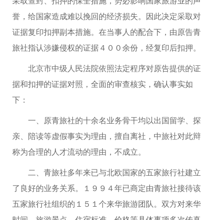
采取查封、扣押的保全措施，势必影响国家旅游业的声
誉，给国家造成难以挽回的经济损失。因此决定采取对
证据复印扣押副本措施。在当事人的配合下，由原告青
旅社指认涉嫌侵权的证据４００余份，经复印后扣押。
北京市中级人民法院依照法定程序对原告提供的证
据和扣押的证据对照，全面的审查核实，确认事实如
下：
一、原青旅社的十余名业务骨干均以出国留学、探
亲、陪读等虚假事实为理由，擅自离社，中旅社对此辩
称为合理的人才流动的理由，不成立。
二、青旅社多年来已与北欧国家的五家旅行社建立
了良好的业务关系。１９９４年已商定由青旅社接待该
五家旅行社组织的１５１个来华旅游团队。双方对来华
时间、旅游景点、住宿标准、价格等具体事项多次传真