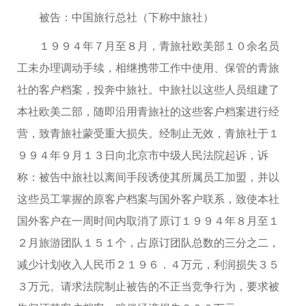
被告：中国旅行总社（下称中旅社）
１９９４年７月至８月，青旅社欧美部１０余名员
工未办理调动手续，相继携带工作中使用、保管的青旅
社的客户档案，投奔中旅社。中旅社以这些人员组建了
本社欧美二部，随即沿用青旅社的这些客户档案进行经
营，致青旅社蒙受重大损失。经制止无效，青旅社于１
９９４年９月１３日向北京市中级人民法院起诉，诉
称：被告中旅社以离间手段诱使其所属员工加盟，并以
这些员工掌握的原客户档案与国外客户联系，致使本社
国外客户在一周时间内取消了原订１９９４年８月至１
２月旅游团队１５１个，占原订团队总数的三分之二，
减少计划收入人民币２１９６．４万元，利润损失３５
３万元。请求法院制止被告的不正当竞争行为，要求被