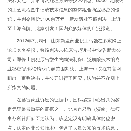
法和要点、异常情况处理方法等技术信息、5000T泛酸钙
的工艺流程图中记载技术信息的整体组合商业秘密的侵
犯，并判令赔偿3100余万元。新发药业不服判决，上诉
至上海高院。此案引发了国内众多媒体的广泛报道。
2012年7月8日，山东新发药业职工马强在多家网上
论坛实名举报，称该判决未按原告起诉书中“被告新发公
司立即停止侵犯原告微生物酶法制备D-泛解酸技术的商
业秘密”的诉讼请求而超范围判决。上海一中院在其官网
晒出一审判决书，并公开进行了回应，认为并不存网上
所指责的问题。
在鑫富药业诉讼的证据中，国科鉴定中心出具的鉴
定无疑是最重要的证据之一。北京市君致（济南）律师
事务所律师郝臣之认为，该鉴定没有明确具体的秘密
点，认定的非公知技术中包含了大量公知的技术信息，