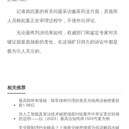
记者就此案的有关问题采访鑫富药业方面，其值班
人员称此案正在审理过程中，不便作出评论。
无论最终判决结果如何，权威部门和鉴定专家对关
键证据釜底抽薪的变化，在这场旷日持久的诉讼中都是
极为引人关注的。
相关推荐
最高院终审落槌：陈军律师代理的美亚光电商业秘密案获
赔1.98亿
涉人工智能及算法技术秘密侵权纠纷案件中举证责任转移
的适用——以（2023）最高法知民终1503号案为例
竞业限制违约金畸高？上海商业秘密律师为你详解四步破