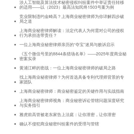
涉人工智能及算法技术秘密侵权纠纷案件中举证责任转移
的适用——以（2023）最高法知民终1503号案为例
竞业限制违约金畸高？上海商业秘密律师为你详解四步破
局之道
上海商业秘密律师解读：法定代表人为何需对公司的侵权
行为承担连带责任？
一位上海商业秘密律师亲历的“夺宝”迷局与败诉启示
《五个微信号里的8844条猎场名单》——2025年度商业秘
密案实录
黄浦江畔的密战：一位上海商业秘密律师的破局之路
找上海商业秘密律师？为何首选具备专利代理师背景的专
家团队
上海商业秘密律师：商业秘密鉴定的关键作用与实战指南
上海商业秘密律师视角：商业秘密诉讼管辖问题深度研究
与实务指引
雅虎前高管被老东家告上法庭：让你泄密，让你泄密
确认不侵犯商业秘密纠纷案件的受理与管辖