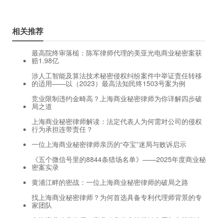
相关推荐
最高院终审落槌：陈军律师代理的美亚光电商业秘密案获
赔1.98亿
涉人工智能及算法技术秘密侵权纠纷案件中举证责任转移
的适用——以（2023）最高法知民终1503号案为例
竞业限制违约金畸高？上海商业秘密律师为你详解四步破
局之道
上海商业秘密律师解读：法定代表人为何需对公司的侵权
行为承担连带责任？
一位上海商业秘密律师亲历的“夺宝”迷局与败诉启示
《五个微信号里的8844条猎场名单》——2025年度商业秘
密案实录
黄浦江畔的密战：一位上海商业秘密律师的破局之路
找上海商业秘密律师？为何首选具备专利代理师背景的专
家团队