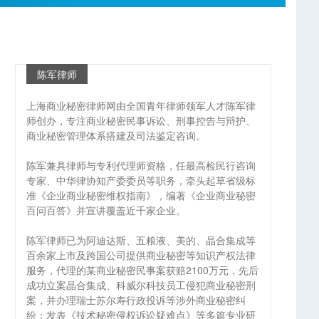
陈军律师
上海商业秘密律师网由全国青年律师领军人才陈军律
师创办，专注商业秘密民事诉讼、刑事控告与辩护、
商业秘密管理体系搭建及司法鉴定咨询。
陈军兼具律师与专利代理师资格，任最高检民行咨询
专家、中华律协知产委委员等职务，牵头起草省级标
准《企业商业秘密维权指南》，编著《企业商业秘密
百问百答》并宣讲覆盖近千家企业。
陈军律师已为阿迪达斯、五粮液、美的、晶合集成等
百余家上市及跨国公司提供商业秘密等知识产权法律
服务，代理的某商业秘密民事案获赔2100万元，先后
成功立案晶合集成、科威尔科技员工侵犯商业秘密刑
案，并办理瑞士苏尔寿行政投诉等涉外商业秘密纠
纷；发表《技术秘密侵权诉讼疑难点》等多篇专业研