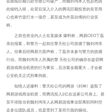
会面临巨额罚款导致公司破产，而魏剑鸿本人也必然因
此锒铛入狱，在背后深入介入的腾讯巨额投资的良苦用
心也将竹篮打水一场空，甚至成为作茧自缚的行业笑
柄。
之前也有业内人士在某媒体 爆料称，网易CEO丁磊
亲自报案，和警方一起前往擎天柱公司抓捕了魏剑鸿等
人。但事后经网易方面声称，丁磊并未参与警方的抓捕
行动。而魏剑鸿等人所属的擎 天柱公司的确存在盗窃网
易游戏商业机密的行为事实，且涉案金额重大，才会被
公安机关正式刑事拘留。
知情人还爆料：擎天柱公司的网游《封神》盗取了
网易游戏商业机密，而腾讯投入2亿在这家公司身上。甚
至不排除当初魏剑鸿等人从网易游戏事业部离职同时挖
走多位团队成员，也是受到了某些方面的煽动。