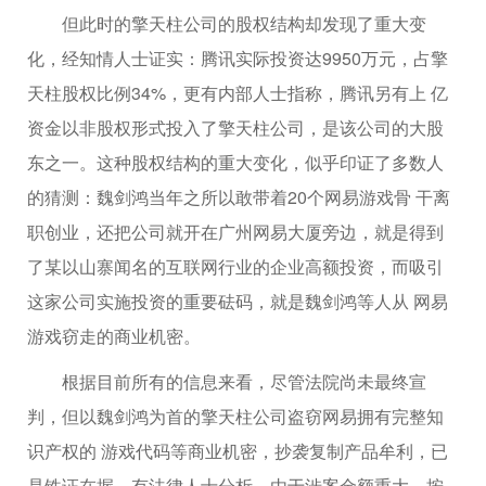
但此时的擎天柱公司的股权结构却发现了重大变
化，经知情人士证实：腾讯实际投资达9950万元，占擎
天柱股权比例34%，更有内部人士指称，腾讯另有上 亿
资金以非股权形式投入了擎天柱公司，是该公司的大股
东之一。这种股权结构的重大变化，似乎印证了多数人
的猜测：魏剑鸿当年之所以敢带着20个网易游戏骨 干离
职创业，还把公司就开在广州网易大厦旁边，就是得到
了某以山寨闻名的互联网行业的企业高额投资，而吸引
这家公司实施投资的重要砝码，就是魏剑鸿等人从 网易
游戏窃走的商业机密。
根据目前所有的信息来看，尽管法院尚未最终宣
判，但以魏剑鸿为首的擎天柱公司盗窃网易拥有完整知
识产权的 游戏代码等商业机密，抄袭复制产品牟利，已
是铁证在握。有法律人士分析，由于涉案金额重大，按