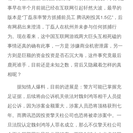
事早在半个月前就已经在互联网引起轩然大波，最早的
版本是“丁磊亲率警方抓捕前员工 腾讯刚投其1.5亿”，后
有网易出来澄清，丁磊人在杭州并未参与任何抓捕行
为。现在看来，这中国互联网游戏两大巨头互相死磕的
事情还真的确有此事，一方是 涉嫌商业机密泄露，另一
方则是巨额的资金投资是否石沉大海，这件事究竟最后
鹿死谁手，目前还是未知之数，背后又隐藏着怎样的真
相呢？
据知情人爆料，目前的进展是：警方可能已掌握充
足证据，后续将由公诉机关依法对魏剑鸿等相干人员提
起公诉，因为涉案金额重大，涉案人员恐将顶格获刑七
年。而腾讯恐因投资擎天柱公司也恐将被牵涉案中。一
旦法院认定魏剑鸿等人罪名成立，那么不仅擎天柱公司