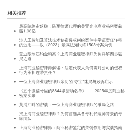
相关推荐
最高院终审落槌：陈军律师代理的美亚光电商业秘密案获
赔1.98亿
涉人工智能及算法技术秘密侵权纠纷案件中举证责任转移
的适用——以（2023）最高法知民终1503号案为例
竞业限制违约金畸高？上海商业秘密律师为你详解四步破
局之道
上海商业秘密律师解读：法定代表人为何需对公司的侵权
行为承担连带责任？
一位上海商业秘密律师亲历的“夺宝”迷局与败诉启示
《五个微信号里的8844条猎场名单》——2025年度商业秘
密案实录
黄浦江畔的密战：一位上海商业秘密律师的破局之路
找上海商业秘密律师？为何首选具备专利代理师背景的专
家团队
上海商业秘密律师：商业秘密鉴定的关键作用与实战指南