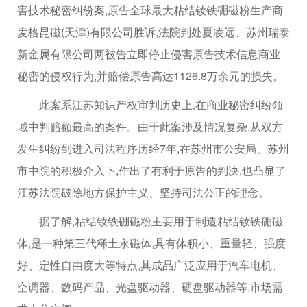
害技术秘密纠纷案,原告全球最大粘结钕铁硼磁粉生产商
麦格昆磁(天津)有限公司胜诉,法院判处夏凌远、苏州瑞泰
新金属有限公司两被告立即停止侵害原告技术信息商业
秘密的侵权行为,并赔偿原告高达1126.8万余元的损失。
此案系江苏知识产权审判历史上,在商业秘密纠纷领
域中判赔额最高的案件。由于此案涉及情况复杂,从双方
发生纠纷到进入司法程序历经7年,在苏州市公安局、苏州
市中院的积极介入下,作出了有利于原告的判决,也凸显了
江苏法院破除地方保护主义、坚持司法公正的理念。
据了解,粘结钕铁硼磁粉主要用于制造粘结钕铁硼磁
体,是一种第三代稀土永磁体,具有体积小、重量轻、强度
好、定性自由度大等特点,其成品广泛应用于汽车电机、
空调器、数码产品、光盘驱动器、硬盘驱动器等,市场需