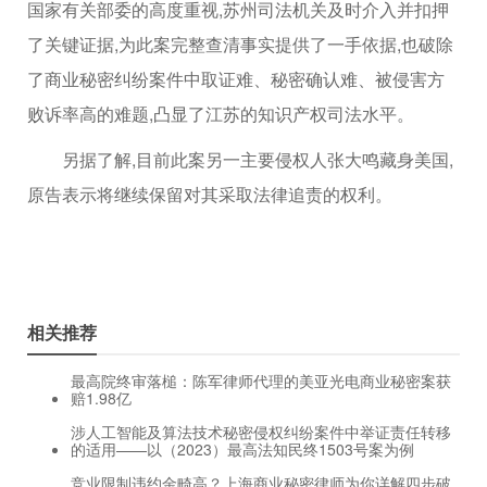
国家有关部委的高度重视,苏州司法机关及时介入并扣押
了关键证据,为此案完整查清事实提供了一手依据,也破除
了商业秘密纠纷案件中取证难、秘密确认难、被侵害方
败诉率高的难题,凸显了江苏的知识产权司法水平。
另据了解,目前此案另一主要侵权人张大鸣藏身美国,
原告表示将继续保留对其采取法律追责的权利。
相关推荐
最高院终审落槌：陈军律师代理的美亚光电商业秘密案获
赔1.98亿
涉人工智能及算法技术秘密侵权纠纷案件中举证责任转移
的适用——以（2023）最高法知民终1503号案为例
竞业限制违约金畸高？上海商业秘密律师为你详解四步破