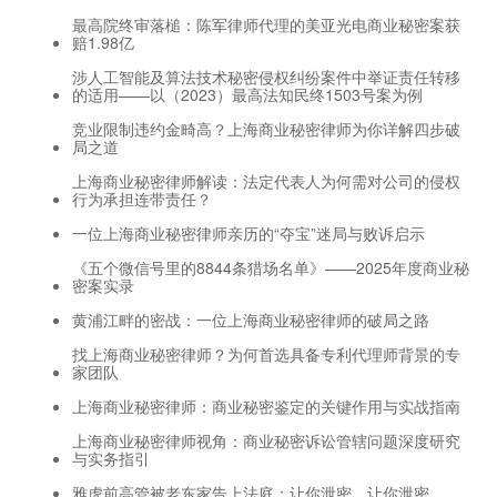
最高院终审落槌：陈军律师代理的美亚光电商业秘密案获
赔1.98亿
涉人工智能及算法技术秘密侵权纠纷案件中举证责任转移
的适用——以（2023）最高法知民终1503号案为例
竞业限制违约金畸高？上海商业秘密律师为你详解四步破
局之道
上海商业秘密律师解读：法定代表人为何需对公司的侵权
行为承担连带责任？
一位上海商业秘密律师亲历的“夺宝”迷局与败诉启示
《五个微信号里的8844条猎场名单》——2025年度商业秘
密案实录
黄浦江畔的密战：一位上海商业秘密律师的破局之路
找上海商业秘密律师？为何首选具备专利代理师背景的专
家团队
上海商业秘密律师：商业秘密鉴定的关键作用与实战指南
上海商业秘密律师视角：商业秘密诉讼管辖问题深度研究
与实务指引
雅虎前高管被老东家告上法庭：让你泄密，让你泄密