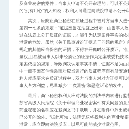
及商业秘密的案件，当事人申请不公开审理的，可以不公
的“别有用心”的人知晓，权利人可通过向法院申请不公开
其次，应防止商业秘密在质证过程中被对方当事人进一
第四十七条的规定：“证据应当在法庭上出示，由当事人质
过在法庭上公开质证的证据，才能作为认定案件事实的依
泄露的危险。虽然《关于民事诉讼证据若干问题的规定》
规定的其他应当保密的证据，不得在开庭时公开质证。”
量权,且易被当事人以未经质证的证据作为定案或委托技
定案依据的规定，导致判决认定事实不清，证据不足为由
中一般不因案件性质而对应当进行的质证程序而有所变通
利人就应要求在质证过程中，双方当事人对对方证据可以
事人各方利益，尽量减少“二次泄密”和恶意诉讼的发生。
最后，商业秘密权利人应对法院的判决书内容进行监督
苏省高级人民法院《关于审理商业秘密案件有关问题的意
商业秘密的名称应在裁判文书中载明，并在附件中列出或
已公开的除外。”据此可知，法院无权将权利人的商业秘
泄露，应立即向法院反应，以尽可能的减少泄露范围。