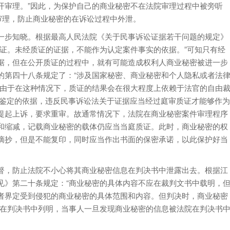
开审理。”因此，为保护自己的商业秘密不在法院审理过程中被旁听
审理，防止商业秘密的在诉讼过程中外泄。
步知晓。根据最高人民法院《关于民事诉讼证据若干问题的规定》
证。未经质证的证据，不能作为认定案件事实的依据。”可知只有经
据，但在公开质证的过程中，就有可能造成权利人商业秘密被进一步
的第四十八条规定了：“涉及国家秘密、商业秘密和个人隐私或者法
但由于在这种情况下，质证的结果会在很大程度上依赖于法官的自由
术鉴定的依据，违反民事诉讼法关于证据应当经过庭审质证才能够作为
提起上诉，要求重审。故通常情况下，法院在商业秘密案件审理程序
和缩减，记载商业秘密的载体仍应当当庭质证。此时，商业秘密的权
摘抄，但是不能复印，同时应当作出书面的保密承诺，以此保护好当
，防止法院不小心将其商业秘密信息在判决书中泄露出去。根据江
见》第二十条规定：“商业秘密的具体内容不应在裁判文书中载明，
者界定受到侵犯的商业秘密的具体范围和内容。但判决时，商业秘密
密在判决书中列明，当事人一旦发现商业秘密的信息被法院在判决书