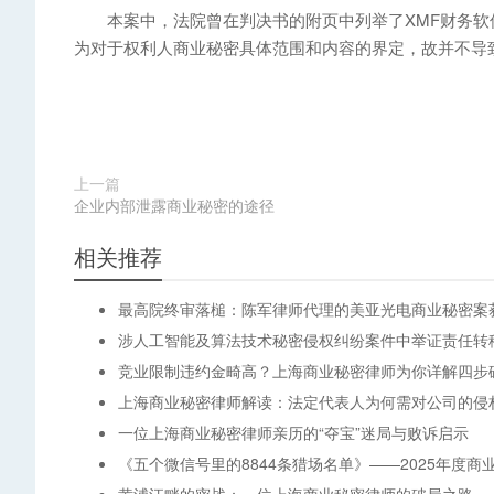
本案中，法院曾在判决书的附页中列举了XMF财务软件
为对于权利人商业秘密具体范围和内容的界定，故并不导
上一篇
企业内部泄露商业秘密的途径
相关推荐
最高院终审落槌：陈军律师代理的美亚光电商业秘密案获赔
涉人工智能及算法技术秘密侵权纠纷案件中举证责任转移的
竞业限制违约金畸高？上海商业秘密律师为你详解四步
上海商业秘密律师解读：法定代表人为何需对公司的侵
一位上海商业秘密律师亲历的“夺宝”迷局与败诉启示
《五个微信号里的8844条猎场名单》——2025年度商
黄浦江畔的密战：一位上海商业秘密律师的破局之路