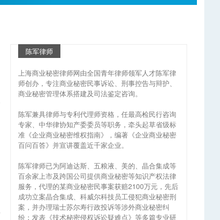
陈军律师
上海商业秘密律师网由全国青年律师领军人才陈军律
师创办，专注商业秘密民事诉讼、刑事控告与辩护、
商业秘密管理体系搭建及司法鉴定咨询。
陈军兼具律师与专利代理师资格，任最高检民行咨询
专家、中华律协知产委委员等职务，牵头起草省级标
准《企业商业秘密维权指南》，编著《企业商业秘密
百问百答》并宣讲覆盖近千家企业。
陈军律师已为阿迪达斯、五粮液、美的、晶合集成等
百余家上市及跨国公司提供商业秘密等知识产权法律
服务，代理的某商业秘密民事案获赔2100万元，先后
成功立案晶合集成、科威尔科技员工侵犯商业秘密刑
案，并办理瑞士苏尔寿行政投诉等涉外商业秘密纠
涉
纷；发表《技术秘密侵权诉讼疑难点》等多篇专业研