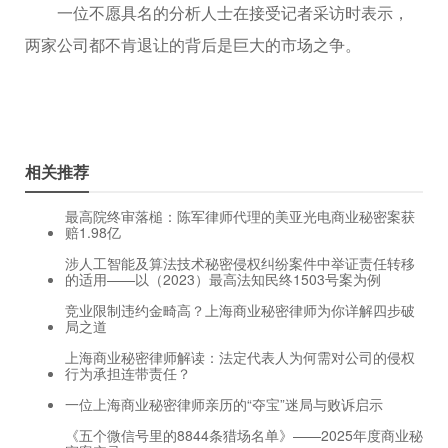
一位不愿具名的分析人士在接受记者采访时表示，
两家公司都不肯退让的背后是巨大的市场之争。
相关推荐
最高院终审落槌：陈军律师代理的美亚光电商业秘密案获
赔1.98亿
涉人工智能及算法技术秘密侵权纠纷案件中举证责任转移
的适用——以（2023）最高法知民终1503号案为例
竞业限制违约金畸高？上海商业秘密律师为你详解四步破
局之道
上海商业秘密律师解读：法定代表人为何需对公司的侵权
行为承担连带责任？
一位上海商业秘密律师亲历的“夺宝”迷局与败诉启示
《五个微信号里的8844条猎场名单》——2025年度商业秘