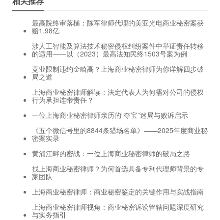
相关推荐
最高院终审落槌：陈军律师代理的美亚光电商业秘密案获
赔1.98亿
涉人工智能及算法技术秘密侵权纠纷案件中举证责任转移
的适用——以（2023）最高法知民终1503号案为例
竞业限制违约金畸高？上海商业秘密律师为你详解四步破
局之道
上海商业秘密律师解读：法定代表人为何需对公司的侵权
行为承担连带责任？
一位上海商业秘密律师亲历的“夺宝”迷局与败诉启示
《五个微信号里的8844条猎场名单》——2025年度商业秘
密案实录
黄浦江畔的密战：一位上海商业秘密律师的破局之路
找上海商业秘密律师？为何首选具备专利代理师背景的专
家团队
上海商业秘密律师：商业秘密鉴定的关键作用与实战指南
上海商业秘密律师视角：商业秘密诉讼管辖问题深度研究
与实务指引