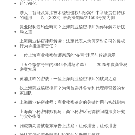
赔1.98亿
涉人工智能及算法技术秘密侵权纠纷案件中举证责任转移
的适用——以（2023）最高法知民终1503号案为例
竞业限制违约金畸高？上海商业秘密律师为你详解四步破
局之道
上海商业秘密律师解读：法定代表人为何需对公司的侵权
行为承担连带责任？
一位上海商业秘密律师亲历的“夺宝”迷局与败诉启示
《五个微信号里的8844条猎场名单》——2025年度商业秘
密案实录
黄浦江畔的密战：一位上海商业秘密律师的破局之路
找上海商业秘密律师？为何首选具备专利代理师背景的专
家团队
上海商业秘密律师：商业秘密鉴定的关键作用与实战指南
上海商业秘密律师视角：商业秘密诉讼管辖问题深度研究
与实务指引
雅虎前高管被老东家告上法庭：让你泄密，让你泄密
确认不侵犯商业秘密纠纷案件的受理与管辖