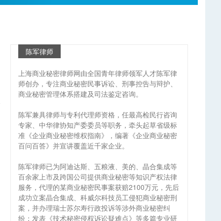
陈军律师
上海商业秘密律师网由全国青年律师领军人才陈军律
师创办，专注商业秘密民事诉讼、刑事控告与辩护、
商业秘密管理体系搭建及司法鉴定咨询。
陈军兼具律师与专利代理师资格，任最高检民行咨询
专家、中华律协知产委委员等职务，牵头起草省级标
准《企业商业秘密维权指南》，编著《企业商业秘密
百问百答》并宣讲覆盖近千家企业。
陈军律师已为阿迪达斯、五粮液、美的、晶合集成等
百余家上市及跨国公司提供商业秘密等知识产权法律
服务，代理的某商业秘密民事案获赔2100万元，先后
成功立案晶合集成、科威尔科技员工侵犯商业秘密刑
案，并办理瑞士苏尔寿行政投诉等涉外商业秘密纠
纷；发表《技术秘密侵权诉讼疑难点》等多篇专业研