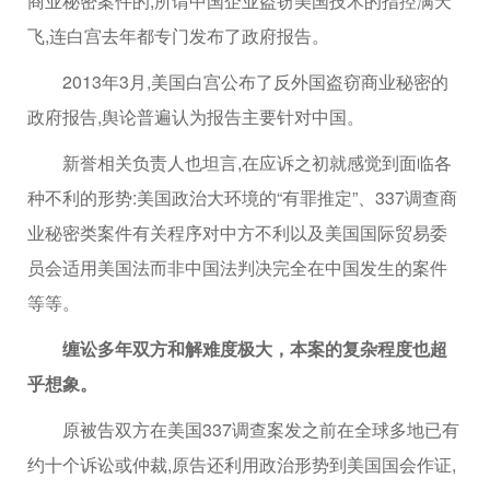
商业秘密案件的,所谓中国企业盗窃美国技术的指控满天
飞,连白宫去年都专门发布了政府报告。
2013年3月,美国白宫公布了反外国盗窃商业秘密的
政府报告,舆论普遍认为报告主要针对中国。
新誉相关负责人也坦言,在应诉之初就感觉到面临各
种不利的形势:美国政治大环境的“有罪推定”、337调查商
业秘密类案件有关程序对中方不利以及美国国际贸易委
员会适用美国法而非中国法判决完全在中国发生的案件
等等。
缠讼多年双方和解难度极大，
本案的复杂程度也超
乎想象。
原被告双方在美国337调查案发之前在全球多地已有
约十个诉讼或仲裁,原告还利用政治形势到美国国会作证,