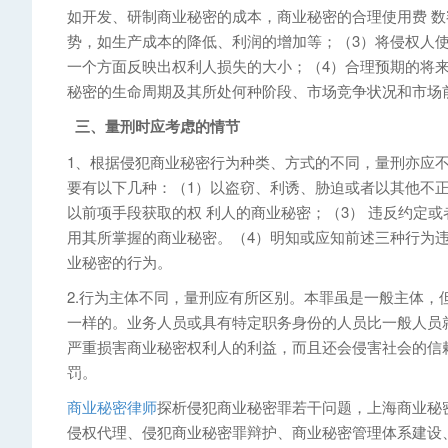
如开发、研制商业秘密的成本，商业秘密的合理使用费 
势，如生产成本的降低、利润的增加等；（3）将侵权人
一个方面反映出权利人损失的大小；（4）合理预期的将
秘密的生命周期及其所处何种阶段、市场竞争状况和市场
三、量刑时应考虑的情节
1、根据侵犯商业秘密行为种类、方式的不同，量刑亦应
要有以下几种：（1）以盗窃、利诱、胁迫或者以其他不
以前项手段获取的权 利人的商业秘密；（3） 违反约定
用其所掌握的商业秘密。（4）明知或应知前述三种行为
业秘密的行为。
2.行为主体不同，量刑应有所区别。本罪虽是一般主体
一样的。业务人员或具有特定职务身份的人员比一般人员
严重损害商业秘密权利人的利益，而且还会侵害社会的信
罚。
商业秘密律师
探析侵犯商业秘密罪若干问题，上海商业秘
侵权代理、侵犯商业秘密罪辩护、商业秘密管理体系建设、商业