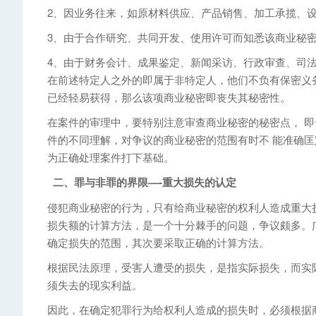
2、因业务往来，如原材料供应、产品销售、加工承揽、
3、由于合作研究、共同开发、使用许可而知悉该商业秘
4、由于财务会计、成果鉴定、新闻采访、行政审查、司
在前述特定人之外的即属于非特定人，他们不负有保密义
已经轻易获得，那么该项商业秘密即丧失其秘密性。
在案件的审理中，要特别注意审查商业秘密的秘密点， 
件的不同理解，对争议的商业秘密的范围有时不 能准确
为正确处理案件打下基础。
二、罪与非罪的界限
—-
重大损失的认定
侵犯商业秘密的行为，只有给商业秘密的权利人造成重大
损失额的计算方法，是一个十分棘手的问题，争议颇多。
确定损失的范围，其次要采取正确的计算方法。
根据民法原理，受害人遭受的损失，是指实际损失，而实
须失去的现实利益。
因此，在确定犯罪行为给权利人造成的损失时，必须根据