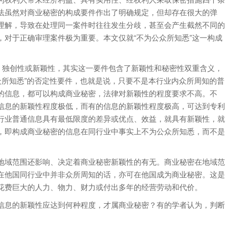
法虽然对商业秘密的构成要件作出了明确规定，但却存在很大的弹
理解，导致在处理同一案件时往往发生分歧，甚至会产生截然不同的
对于正确审理案件极为重要。本文仅就“不为公众所知悉”这一构成
、独创性或新颖性，其实这一要件包含了新颖性和秘密性双重含义，
众所知悉”的否定性要件，也就是说，只要不是本行业内众所周知的普
的信息，都可以构成商业秘密，法律对新颖性的程度要求不高。不
信息的新颖性程度极低，而有的信息的新颖性程度极高，可达到专利
行业普通信息具有最低限度的差异或优点、效益，就具有新颖性，就
，即构成商业秘密的信息在同行业中事实上不为公众所知悉，而不是
地域范围还影响、决定着商业秘密新颖性的有无。商业秘密在地域范
在他国同行业中并非众所周知的话，亦可在他国成为商业秘密。这是
花费巨大的人力、物力、财力或付出多年的经营劳动和代价。
信息的新颖性应达到何种程度，才属商业秘密？有的学者认为，判断