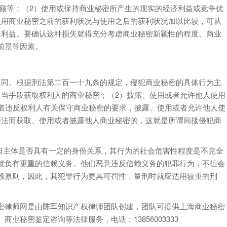
数额等；（2）使用或保持商业秘密所产生的现实的经济利益或竞争优
使用商业秘密之前的获利状况与使用之后的获利状况加以比较，可从
来利益。要确认这种损失就得充分考虑商业秘密新颖性的程度、商业
前景等因素。
不同。根据刑法第二百一十九条的规定，侵犯商业秘密的具体行为主
正当手段获取权利人的商业秘密；（2）披露、使用或者允许他人使用
或者违反权利人有关保守商业秘密的要求，披露、使用或者允许他人使
违法而获取、使用或者披露他人商业秘密的，这就是所谓间接侵犯商
，但主体是否具有一定的身份关系，其行为的社会危害性程度是不完全
就负有更重的信赖义务。他们恶意违反信赖义务的犯罪行为，不但会
赖原则，因此，其犯罪行为更具可罚性，量刑时就应适用较重的刑
密律师网是由陈军知识产权律师团队创建，团队可提供上海商业秘密
秘密鉴定咨询等法律服务，电话：13856003333