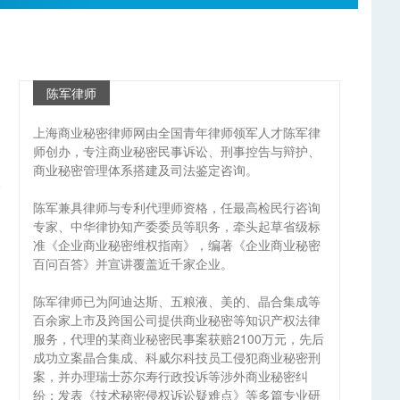
陈军律师
上海商业秘密律师网由全国青年律师领军人才陈军律
师创办，专注商业秘密民事诉讼、刑事控告与辩护、
商业秘密管理体系搭建及司法鉴定咨询。
陈军兼具律师与专利代理师资格，任最高检民行咨询
专家、中华律协知产委委员等职务，牵头起草省级标
准《企业商业秘密维权指南》，编著《企业商业秘密
百问百答》并宣讲覆盖近千家企业。
陈军律师已为阿迪达斯、五粮液、美的、晶合集成等
百余家上市及跨国公司提供商业秘密等知识产权法律
服务，代理的某商业秘密民事案获赔2100万元，先后
成功立案晶合集成、科威尔科技员工侵犯商业秘密刑
案，并办理瑞士苏尔寿行政投诉等涉外商业秘密纠
纷；发表《技术秘密侵权诉讼疑难点》等多篇专业研