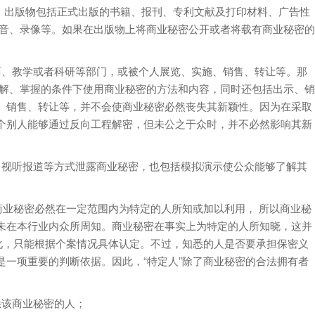
。 出版物包括正式出版的书籍、报刊、专利文献及打印材料、广告性
录音、录像等。如果在出版物上将商业秘密公开或者将载有商业秘密的
商、教学或者科研等部门，或被个人展览、实施、销售、转让等。那
了解、掌握的条件下使用商业秘密的方法和内容，同时还包括出示、销
、销售、转让等，并不会使商业秘密必然丧失其新颖性。因为在采取
个别人能够通过反向工程解密，但未公之于众时，并不必然影响其新
、视听报道等方式泄露商业秘密，也包括模拟演示使公众能够了解其
商业秘密必然在一定范围内为特定的人所知或加以利用， 所以商业秘
未在本行业内众所周知。商业秘密在事实上为特定的人所知晓，这并
化，只能根据个案情况具体认定。不过，知悉的人是否要承担保密义
一项重要的判断依据。因此，“特定人”除了商业秘密的合法拥有者
悉该商业秘密的人；