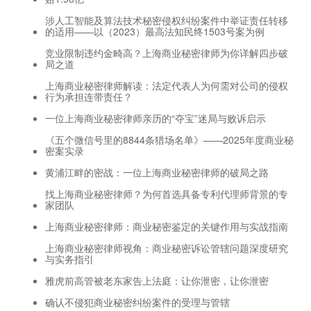
涉人工智能及算法技术秘密侵权纠纷案件中举证责任转移
的适用——以（2023）最高法知民终1503号案为例
竞业限制违约金畸高？上海商业秘密律师为你详解四步破
局之道
上海商业秘密律师解读：法定代表人为何需对公司的侵权
行为承担连带责任？
一位上海商业秘密律师亲历的“夺宝”迷局与败诉启示
《五个微信号里的8844条猎场名单》——2025年度商业秘
密案实录
黄浦江畔的密战：一位上海商业秘密律师的破局之路
找上海商业秘密律师？为何首选具备专利代理师背景的专
家团队
上海商业秘密律师：商业秘密鉴定的关键作用与实战指南
上海商业秘密律师视角：商业秘密诉讼管辖问题深度研究
与实务指引
雅虎前高管被老东家告上法庭：让你泄密，让你泄密
确认不侵犯商业秘密纠纷案件的受理与管辖