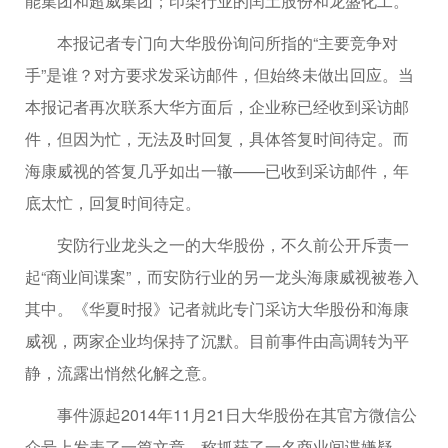
能集团和超威集团；印染行业的闰土股份和龙盛化工。
本报记者专门向大华股份询问所指的“主要竞争对
手”是谁？对方要求发采访邮件，但始终未做出回应。当
本报记者再次联系大华方面后，企业称已经收到采访邮
件，但因为忙，无法及时回复，具体答复时间待定。而
海康威视的答复几乎如出一辙——已收到采访邮件，年
底太忙，回复时间待定。
安防行业龙头之一的大华股份，不久前公开斥责一
起“商业间谍案”，而安防行业的另一龙头海康威视被卷入
其中。《华夏时报》记者就此专门采访大华股份和海康
威视，两家企业均保持了沉默。目前事件由高调转为平
静，流露出悄然化解之意。
事件源起2014年11月21日大华股份在其官方微信公
众号上发表了一篇文章，称抓获了一名商业间谍嫌疑