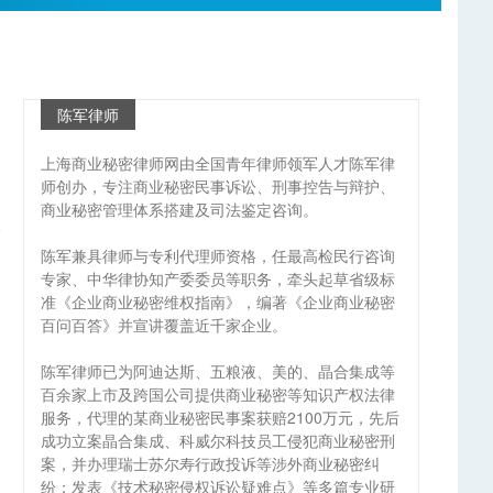
陈军律师
上海商业秘密律师网由全国青年律师领军人才陈军律
师创办，专注商业秘密民事诉讼、刑事控告与辩护、
商业秘密管理体系搭建及司法鉴定咨询。
陈军兼具律师与专利代理师资格，任最高检民行咨询
专家、中华律协知产委委员等职务，牵头起草省级标
准《企业商业秘密维权指南》，编著《企业商业秘密
百问百答》并宣讲覆盖近千家企业。
陈军律师已为阿迪达斯、五粮液、美的、晶合集成等
百余家上市及跨国公司提供商业秘密等知识产权法律
服务，代理的某商业秘密民事案获赔2100万元，先后
成功立案晶合集成、科威尔科技员工侵犯商业秘密刑
案，并办理瑞士苏尔寿行政投诉等涉外商业秘密纠
纷；发表《技术秘密侵权诉讼疑难点》等多篇专业研