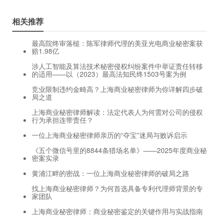
相关推荐
最高院终审落槌：陈军律师代理的美亚光电商业秘密案获
赔1.98亿
涉人工智能及算法技术秘密侵权纠纷案件中举证责任转移
的适用——以（2023）最高法知民终1503号案为例
竞业限制违约金畸高？上海商业秘密律师为你详解四步破
局之道
上海商业秘密律师解读：法定代表人为何需对公司的侵权
行为承担连带责任？
一位上海商业秘密律师亲历的“夺宝”迷局与败诉启示
《五个微信号里的8844条猎场名单》——2025年度商业秘
密案实录
黄浦江畔的密战：一位上海商业秘密律师的破局之路
找上海商业秘密律师？为何首选具备专利代理师背景的专
家团队
上海商业秘密律师：商业秘密鉴定的关键作用与实战指南