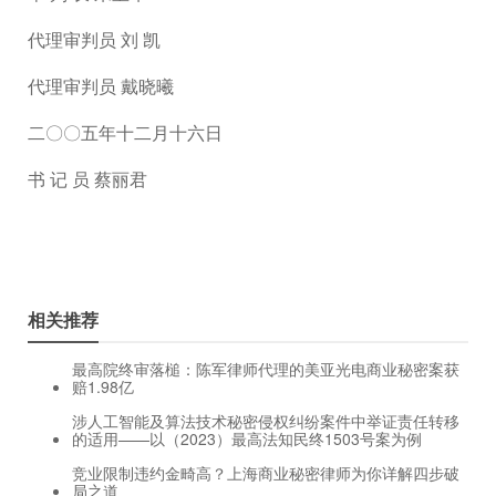
代理审判员 刘 凯
代理审判员 戴晓曦
二〇〇五年十二月十六日
书 记 员 蔡丽君
相关推荐
最高院终审落槌：陈军律师代理的美亚光电商业秘密案获
赔1.98亿
涉人工智能及算法技术秘密侵权纠纷案件中举证责任转移
的适用——以（2023）最高法知民终1503号案为例
竞业限制违约金畸高？上海商业秘密律师为你详解四步破
局之道