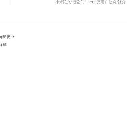
小米陷入“泄密门”，800万用户信息“裸奔
辩护要点
解释