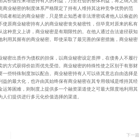
用其价值性来增进持有人的利益，乃至社会的整体利益，将之纳入质
统商业秘密的制度体系严格限定了持有人维持其这种竞争优势的范
同或者相近的商业秘密，只是禁止知悉者非法泄密或者他人以偷盗的
不使原商业秘密持有人的商业秘密丧失秘密性，但毕竟对原来的私有
从这种意义上讲，商业秘密是有期限性的。在他人通过合法途径获知
地利用其握有的商业秘密。即使采取了最完善的保密措施，商业秘密
秘密出质作为债权的担保，以商业秘密设定质押，在债务人不履行
卖的方式获得价款而优先受偿。商业秘密的特殊性使之区别于有形财
要一些特殊制度加以配合。商业秘密持有人可以依其意志自由选择是
利益的最大化，也许由其始终保有商业秘密在其专用领域是维持其经
金运筹困难，则制度上提供多一个融资渠道使之可最大限度地利用其
为人们提供进行多元化价值选择的渠道。
下一