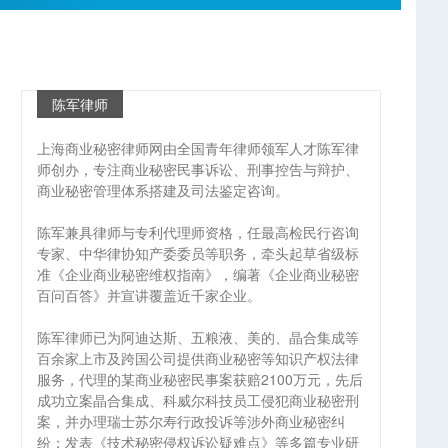
陈军律师
上海商业秘密律师网由全国青年律师领军人才陈军律
师创办，专注商业秘密民事诉讼、刑事控告与辩护、
商业秘密管理体系搭建及司法鉴定咨询。
陈军兼具律师与专利代理师资格，任最高检民行咨询
专家、中华律协知产委委员等职务，牵头起草省级标
准《企业商业秘密维权指南》，编著《企业商业秘密
百问百答》并宣讲覆盖近千家企业。
陈军律师已为阿迪达斯、五粮液、美的、晶合集成等
百余家上市及跨国公司提供商业秘密等知识产权法律
服务，代理的某商业秘密民事案获赔2100万元，先后
成功立案晶合集成、科威尔科技员工侵犯商业秘密刑
案，并办理瑞士苏尔寿行政投诉等涉外商业秘密纠
纷；发表《技术秘密侵权诉讼疑难点》等多篇专业研