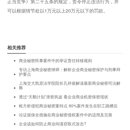
正当竞争》第二十五条的规定，责令停止违法行为，并
可以根据情节处以1万元以上20万元以下的罚款。
相关推荐
商业秘密民事案件中的举证责任转移规则
专访上海商业秘密律师：解析企业商业秘密保护与刑事辩
护要点
上海交大凯原法学院院长孔祥俊解读最新商业秘密司法解
释
透过“天鹅计划”泄密风波 看企业商业机密保密现状
检方析侵犯商业秘密案特点 80%案件发生在职工跳槽后
论证据保全措施在商业秘密侵权案件中的适用及完善
企业该如何防止商业间谍窃取式攻击?