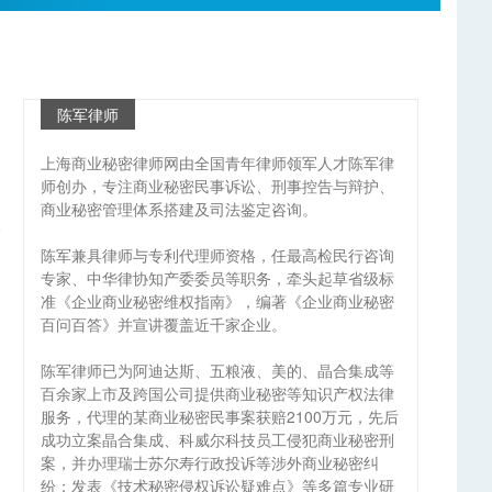
陈军律师
上海商业秘密律师网由全国青年律师领军人才陈军律
师创办，专注商业秘密民事诉讼、刑事控告与辩护、
商业秘密管理体系搭建及司法鉴定咨询。
陈军兼具律师与专利代理师资格，任最高检民行咨询
专家、中华律协知产委委员等职务，牵头起草省级标
准《企业商业秘密维权指南》，编著《企业商业秘密
百问百答》并宣讲覆盖近千家企业。
陈军律师已为阿迪达斯、五粮液、美的、晶合集成等
百余家上市及跨国公司提供商业秘密等知识产权法律
服务，代理的某商业秘密民事案获赔2100万元，先后
成功立案晶合集成、科威尔科技员工侵犯商业秘密刑
案，并办理瑞士苏尔寿行政投诉等涉外商业秘密纠
纷；发表《技术秘密侵权诉讼疑难点》等多篇专业研