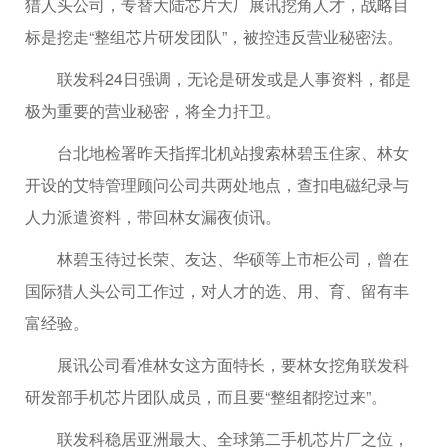
猎人头公司，专替大陆芯片大厂展讯挖角人才，战略目
标是挖走“整组芯片研发团队”，被控违反营业秘密法。
联发科24日强调，无论是研发或是人事资料，都是
极为重要的营业秘密，将全力扞卫。
台北地检署昨天指挥北机站搜索林碧玉住家、林女
开设的艾特管理顾问公司共两处地点，查扣电磁纪录与
人力派遣资料，带回林女漏夜侦讯。
林碧玉待过长荣、友达、华硕等上市柜公司，曾在
国际猎人头公司工作过，对人才的选、用、育、留有丰
富经验。
展讯公司看准林女这方面特长，要林女挖角联发科
研发部手机芯片团队成员，而且要“整组都挖过来”。
联发科稳居亚洲最大、全球第二手机芯片厂之位，